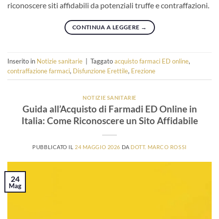
riconoscere siti affidabili da potenziali truffe e contraffazioni.
CONTINUA A LEGGERE
→
Inserito in
Notizie sanitarie
|
Taggato
acquisto farmaci ED online
,
contraffazione farmaci
,
Disfunzione Erettile
,
Erezione
NOTIZIE SANITARIE
Guida all’Acquisto di Farmadi ED Online in
Italia: Come Riconoscere un Sito Affidabile
PUBBLICATO IL
24 MAGGIO 2026
DA
DOTT. MARCO ROSSI
24
Mag