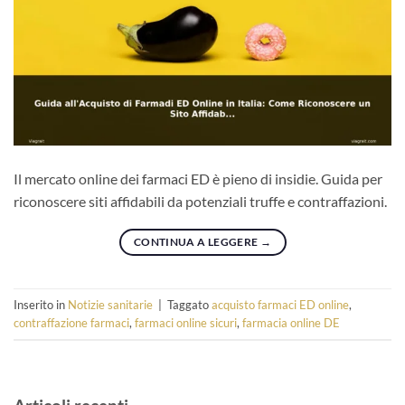
Il mercato online dei farmaci ED è pieno di insidie. Guida per
riconoscere siti affidabili da potenziali truffe e contraffazioni.
CONTINUA A LEGGERE
→
Inserito in
Notizie sanitarie
|
Taggato
acquisto farmaci ED online
,
contraffazione farmaci
,
farmaci online sicuri
,
farmacia online DE