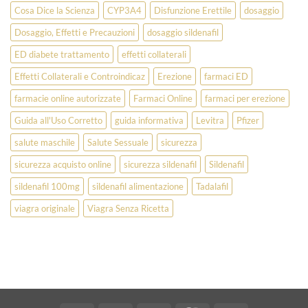
Cosa Dice la Scienza
CYP3A4
Disfunzione Erettile
dosaggio
Dosaggio, Effetti e Precauzioni
dosaggio sildenafil
ED diabete trattamento
effetti collaterali
Effetti Collaterali e Controindicaz
Erezione
farmaci ED
farmacie online autorizzate
Farmaci Online
farmaci per erezione
Guida all'Uso Corretto
guida informativa
Levitra
Pfizer
salute maschile
Salute Sessuale
sicurezza
sicurezza acquisto online
sicurezza sildenafil
Sildenafil
sildenafil 100mg
sildenafil alimentazione
Tadalafil
viagra originale
Viagra Senza Ricetta