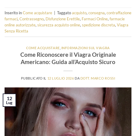
Inserito in
Come acquistare
|
Taggato
acquisto
,
consegna
,
contraffazione
farmaci
,
Contrassegno
,
Disfunzione Erettile
,
Farmaci Online
,
farmacie
online autorizzate
,
sicurezza acquisto online
,
spedizione discreta
,
Viagra
Senza Ricetta
COME ACQUISTARE
,
INFORMAZIONI SUL VIAGRA
Come Riconoscere il Viagra Originale
Americano: Guida all’Acquisto Sicuro
PUBBLICATO IL
12 LUGLIO 2026
DA
DOTT. MARCO ROSSI
12
Lug