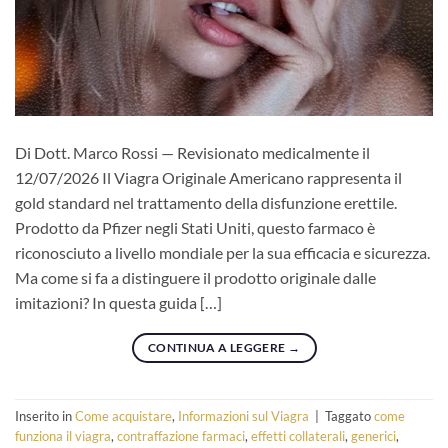
Di Dott. Marco Rossi — Revisionato medicalmente il
12/07/2026 Il Viagra Originale Americano rappresenta il
gold standard nel trattamento della disfunzione erettile.
Prodotto da Pfizer negli Stati Uniti, questo farmaco è
riconosciuto a livello mondiale per la sua efficacia e sicurezza.
Ma come si fa a distinguere il prodotto originale dalle
imitazioni? In questa guida […]
CONTINUA A LEGGERE
→
Inserito in
Come acquistare
,
Informazioni sul Viagra
|
Taggato
come
funziona il viagra
,
contraffazione farmaci
,
effetti collaterali
,
generici
,