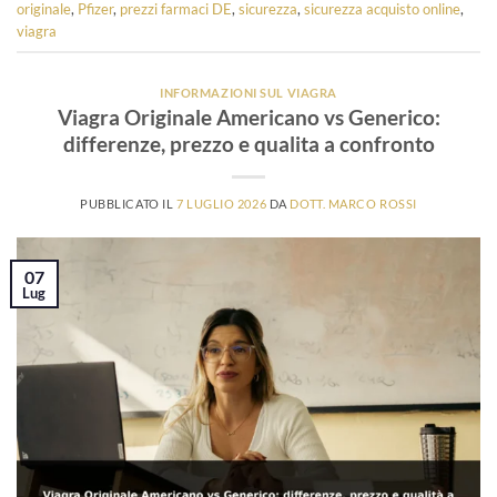
originale
,
Pfizer
,
prezzi farmaci DE
,
sicurezza
,
sicurezza acquisto online
,
viagra
INFORMAZIONI SUL VIAGRA
Viagra Originale Americano vs Generico:
differenze, prezzo e qualita a confronto
PUBBLICATO IL
7 LUGLIO 2026
DA
DOTT. MARCO ROSSI
07
Lug