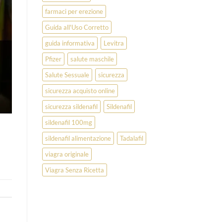
farmaci per erezione
Guida all'Uso Corretto
guida informativa
Levitra
Pfizer
salute maschile
Salute Sessuale
sicurezza
sicurezza acquisto online
sicurezza sildenafil
Sildenafil
sildenafil 100mg
sildenafil alimentazione
Tadalafil
viagra originale
Viagra Senza Ricetta