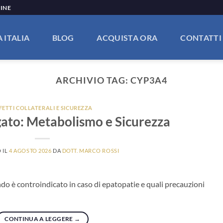
LINE
 ITALIA
BLOG
ACQUISTA ORA
CONTATTI
ARCHIVIO TAG:
CYP3A4
FETTI COLLATERALI E SICUREZZA
egato: Metabolismo e Sicurezza
 IL
4 AGOSTO 2026
DA
DOTT. MARCO ROSSI
ndo è controindicato in caso di epatopatie e quali precauzioni
CONTINUA A LEGGERE
→