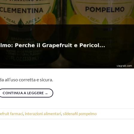
 all’uso corretta e sicura.
CONTINUA A LEGGERE
→
efruit farmaci
,
interazioni alimentari
,
sildenafil pompelmo