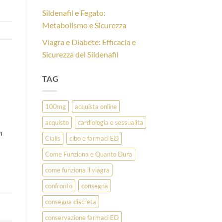
Sildenafil e Fegato:
Metabolismo e Sicurezza
Viagra e Diabete: Efficacia e
Sicurezza del Sildenafil
TAG
100mg
acquista online
acquisto
cardiologia e sessualita
n
Cialis
cibo e farmaci ED
Come Funziona e Quanto Dura
come funziona il viagra
confronto
consegna
consegna discreta
conservazione farmaci ED