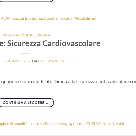
YP3A4
,
Enzimi Epatici
,
Epatopatie
,
Fegato
,
Metabolismo
INFORMAZIONI SUL VIAGRA
e: Sicurezza Cardiovascolare
 IL
2 AGOSTO 2026
DA
DOTT. MARCO ROSSI
 e quando è controindicato. Guida alla sicurezza cardiovascolare co
CONTINUA A LEGGERE
→
ogia e Sessualità
,
controindicazioni Viagra
,
Cuore
,
CYP3A4
,
Nitrati
,
Salute