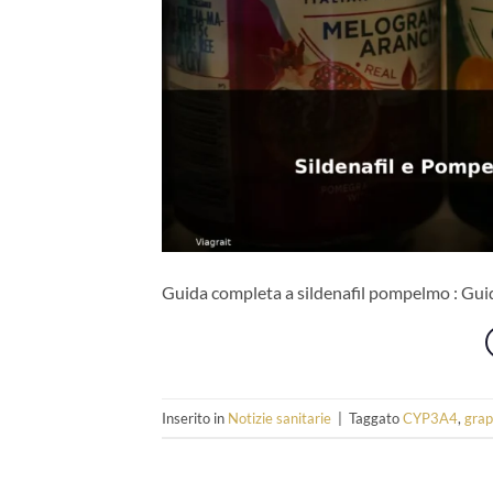
Guida completa a sildenafil pompelmo : Guida
Inserito in
Notizie sanitarie
|
Taggato
CYP3A4
,
grap