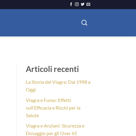
Articoli recenti
La Storia del Viagra: Dal 1998 a
Oggi
Viagra e Fumo: Effetti
sull’Efficacia e Rischi per la
Salute
Viagra e Anziani: Sicurezza e
Dosaggio per gli Over 65