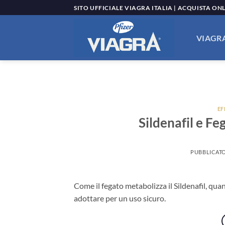
Salta
SITO UFFICIALE VIAGRA ITALIA | ACQUISTA ON
ai
contenuti
VIAGRA
EF
Sildenafil e F
PUBBLICATO
Come il fegato metabolizza il Sildenafil, qua
adottare per un uso sicuro.