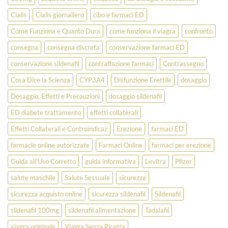
Cialis
Cialis giornaliero
cibo e farmaci ED
Come Funziona e Quanto Dura
come funziona il viagra
confronto
consegna
consegna discreta
conservazione farmaci ED
conservazione sildenafil
contraffazione farmaci
Contrassegno
Cosa Dice la Scienza
CYP3A4
Disfunzione Erettile
dosaggio
Dosaggio, Effetti e Precauzioni
dosaggio sildenafil
ED diabete trattamento
effetti collaterali
Effetti Collaterali e Controindicaz
Erezione
farmaci ED
farmacie online autorizzate
Farmaci Online
farmaci per erezione
Guida all'Uso Corretto
guida informativa
Levitra
Pfizer
salute maschile
Salute Sessuale
sicurezza
sicurezza acquisto online
sicurezza sildenafil
Sildenafil
sildenafil 100mg
sildenafil alimentazione
Tadalafil
viagra originale
Viagra Senza Ricetta