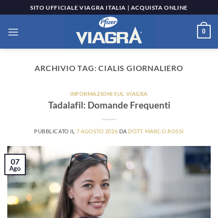
Salta
SITO UFFICIALE VIAGRA ITALIA | ACQUISTA ONLINE
ai
contenuti
0
ARCHIVIO TAG:
CIALIS GIORNALIERO
INFORMAZIONI SUL VIAGRA
Tadalafil: Domande Frequenti
PUBBLICATO IL
7 AGOSTO 2026
DA
DOTT. MARCO ROSSI
07
Ago