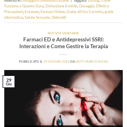
Inserito in
Dosaggio e somministrazione
|
Taggato
100mg
,
Come
Funziona e Quanto Dura
,
Disfunzione Erettile
,
Dosaggio, Effetti e
Precauzioni
,
Erezione
,
Farmaci Online
,
Guida all'Uso Corretto
,
guida
informativa
,
Salute Sessuale
,
Sildenafil
NOTIZIE SANITARIE
Farmaci ED e Antidepressivi SSRI:
Interazioni e Come Gestire la Terapia
PUBBLICATO IL
29 GIUGNO 2026
DA
DOTT. MARCO ROSSI
29
Giu