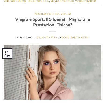
sildenafil 100mg
,
Trattamento ED
,
viagra americano
,
viagra originale
INFORMAZIONI SUL VIAGRA
Viagra e Sport: Il Sildenafil Migliora le
Prestazioni Fisiche?
PUBBLICATO IL
3 AGOSTO 2026
DA
DOTT. MARCO ROSSI
03
Ago