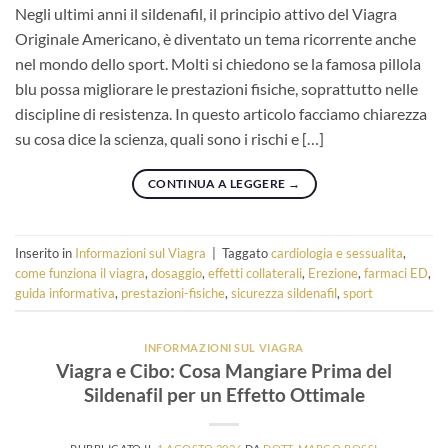
Negli ultimi anni il sildenafil, il principio attivo del Viagra
Originale Americano, è diventato un tema ricorrente anche
nel mondo dello sport. Molti si chiedono se la famosa pillola
blu possa migliorare le prestazioni fisiche, soprattutto nelle
discipline di resistenza. In questo articolo facciamo chiarezza
su cosa dice la scienza, quali sono i rischi e […]
CONTINUA A LEGGERE
→
Inserito in
Informazioni sul Viagra
|
Taggato
cardiologia e sessualita
,
come funziona il viagra
,
dosaggio
,
effetti collaterali
,
Erezione
,
farmaci ED
,
guida informativa
,
prestazioni-fisiche
,
sicurezza sildenafil
,
sport
INFORMAZIONI SUL VIAGRA
Viagra e Cibo: Cosa Mangiare Prima del
Sildenafil per un Effetto Ottimale