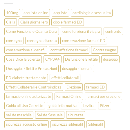
100mg
acquista online
acquisto
cardiologia e sessualita
Cialis
Cialis giornaliero
cibo e farmaci ED
Come Funziona e Quanto Dura
come funziona il viagra
confronto
consegna
consegna discreta
conservazione farmaci ED
conservazione sildenafil
contraffazione farmaci
Contrassegno
Cosa Dice la Scienza
CYP3A4
Disfunzione Erettile
dosaggio
Dosaggio, Effetti e Precauzioni
dosaggio sildenafil
ED diabete trattamento
effetti collaterali
Effetti Collaterali e Controindicaz
Erezione
farmaci ED
farmacie online autorizzate
Farmaci Online
farmaci per erezione
Guida all'Uso Corretto
guida informativa
Levitra
Pfizer
salute maschile
Salute Sessuale
sicurezza
sicurezza acquisto online
sicurezza sildenafil
Sildenafil