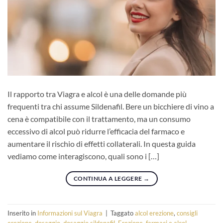
Il rapporto tra Viagra e alcol è una delle domande più
frequenti tra chi assume Sildenafil. Bere un bicchiere di vino a
cena è compatibile con il trattamento, ma un consumo
eccessivo di alcol può ridurre l’efficacia del farmaco e
aumentare il rischio di effetti collaterali. In questa guida
vediamo come interagiscono, quali sono i […]
CONTINUA A LEGGERE
→
Inserito in
Informazioni sul Viagra
|
Taggato
alcol erezione
,
consigli
erezione
,
dosaggio
,
dosaggio sildenafil
,
Erezione
,
farmaci e alcol
,