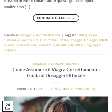
il rischio di effetti collaterali. In questa guida completa
analizziamo […]
CONTINUA A LEGGERE
→
Inserito in
Dosaggio e somministrazione
|
Taggato
100mg
,
Come
Funziona e Quanto Dura
,
Disfunzione Erettile
,
dosaggio
,
Dosaggio, Effetti
e Precauzioni
,
Erezione
,
sicurezza
,
Sildenafil
,
sildenafil 100mg
,
viagra
originale
DOSAGGIO E SOMMINISTRAZIONE
Come Assumere il Viagra Correttamente:
Guida al Dosaggio Ottimale
PUBBLICATO IL
24 LUGLIO 2026
DA
DOTT. MARCO ROSSI
24
Lug