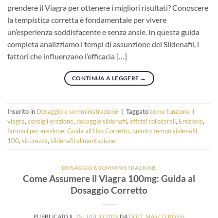
prendere il Viagra per ottenere i migliori risultati? Conoscere
la tempistica corretta è fondamentale per vivere
un’esperienza soddisfacente e senza ansie. In questa guida
completa analizziamo i tempi di assunzione del Sildenafil, i
fattori che influenzano l’efficacia […]
CONTINUA A LEGGERE
→
Inserito in
Dosaggio e somministrazione
|
Taggato
come funziona il
viagra
,
consigli erezione
,
dosaggio sildenafil
,
effetti collaterali
,
Erezione
,
farmaci per erezione
,
Guida all'Uso Corretto
,
quanto tempo sildenafil
100
,
sicurezza
,
sildenafil alimentazione
DOSAGGIO E SOMMINISTRAZIONE
Come Assumere il Viagra 100mg: Guida al
Dosaggio Corretto
PUBBLICATO IL
25 LUGLIO 2026
DA
DOTT. MARCO ROSSI