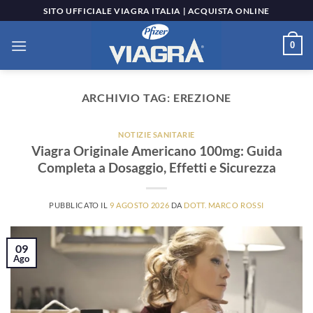
Salta
SITO UFFICIALE VIAGRA ITALIA | ACQUISTA ONLINE
ai
contenuti
0
ARCHIVIO TAG:
EREZIONE
NOTIZIE SANITARIE
Viagra Originale Americano 100mg: Guida
Completa a Dosaggio, Effetti e Sicurezza
PUBBLICATO IL
9 AGOSTO 2026
DA
DOTT. MARCO ROSSI
09
Ago