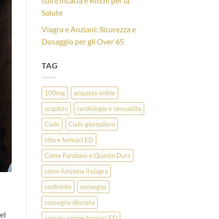
sull’Efficacia e Rischi per la
Salute
Viagra e Anziani: Sicurezza e
Dosaggio per gli Over 65
TAG
100mg
acquista online
acquisto
cardiologia e sessualita
Cialis
Cialis giornaliero
cibo e farmaci ED
Come Funziona e Quanto Dura
come funziona il viagra
confronto
consegna
consegna discreta
el
conservazione farmaci ED