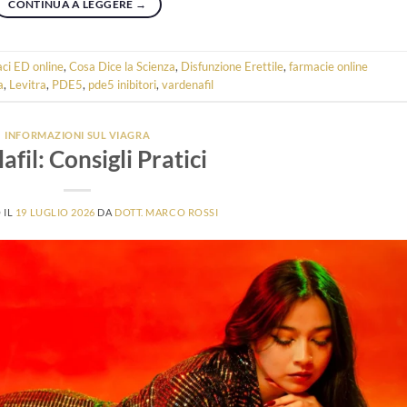
CONTINUA A LEGGERE
→
ci ED online
,
Cosa Dice la Scienza
,
Disfunzione Erettile
,
farmacie online
a
,
Levitra
,
PDE5
,
pde5 inibitori
,
vardenafil
INFORMAZIONI SUL VIAGRA
afil: Consigli Pratici
 IL
19 LUGLIO 2026
DA
DOTT. MARCO ROSSI