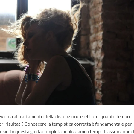
vvicina al trattamento della disfunzione erettile è: quanto tempo
ori risultati? Conoscere la tempistica corretta è fondamentale per
nsie. In questa guida completa analizziamo i tempi di assunzione d