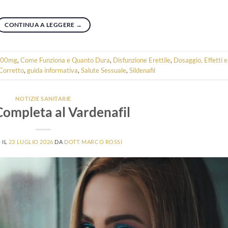
CONTINUA A LEGGERE
→
100mg
,
Come Funziona e Quanto Dura
,
Disfunzione Erettile
,
Dosaggio, Effetti e
 Corretto
,
guida informativa
,
Salute Sessuale
,
Sildenafil
NOTIZIE SANITARIE
ompleta al Vardenafil
 IL
23 LUGLIO 2026
DA
DOTT. MARCO ROSSI