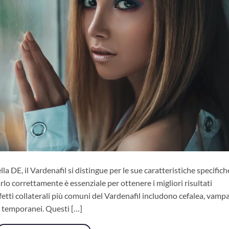
lla DE, il Vardenafil si distingue per le sue caratteristiche specifich
 correttamente è essenziale per ottenere i migliori risultati
effetti collaterali più comuni del Vardenafil includono cefalea, vamp
vi temporanei. Questi […]