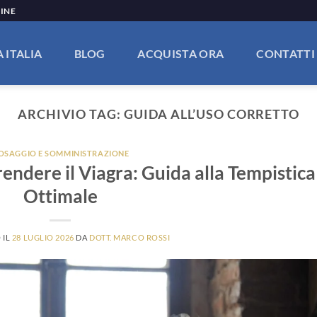
LINE
 ITALIA
BLOG
ACQUISTA ORA
CONTATTI
ARCHIVIO TAG:
GUIDA ALL’USO CORRETTO
OSAGGIO E SOMMINISTRAZIONE
ndere il Viagra: Guida alla Tempistica
Ottimale
 IL
28 LUGLIO 2026
DA
DOTT. MARCO ROSSI