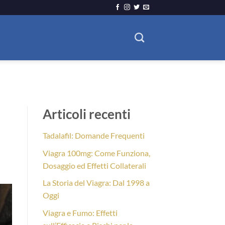
Articoli recenti
Tadalafil: Domande Frequenti
Viagra 100mg: Come Funziona,
Dosaggio ed Effetti Collaterali
La Storia del Viagra: Dal 1998 a
Oggi
Viagra e Fumo: Effetti