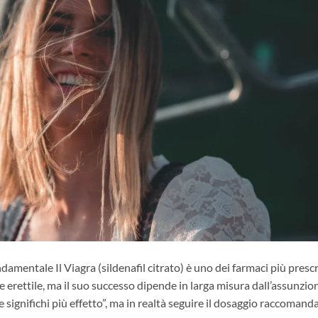
amentale Il Viagra (sildenafil citrato) è uno dei farmaci più prescr
 erettile, ma il suo successo dipende in larga misura dall’assunzio
significhi più effetto”, ma in realtà seguire il dosaggio raccomand