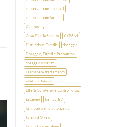
conservazione sildenafil
contraffazione farmaci
Contrassegno
Cosa Dice la Scienza
CYP3A4
Disfunzione Erettile
dosaggio
Dosaggio, Effetti e Precauzioni
dosaggio sildenafil
ED diabete trattamento
effetti collaterali
Effetti Collaterali e Controindicaz
Erezione
farmaci ED
farmacie online autorizzate
Farmaci Online
farmaci per erezione