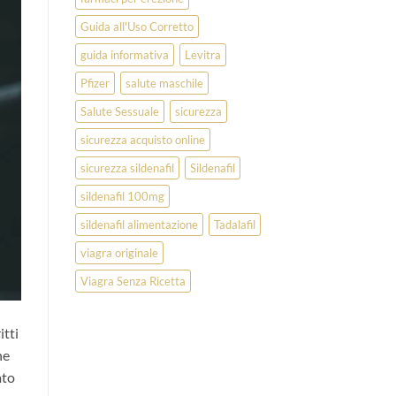
Guida all'Uso Corretto
guida informativa
Levitra
Pfizer
salute maschile
Salute Sessuale
sicurezza
sicurezza acquisto online
sicurezza sildenafil
Sildenafil
sildenafil 100mg
sildenafil alimentazione
Tadalafil
viagra originale
Viagra Senza Ricetta
itti
ne
ato