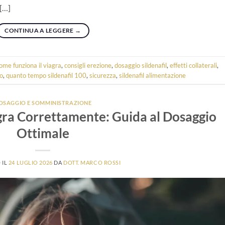
 […]
CONTINUA A LEGGERE
→
ome funziona il viagra
,
consigli erezione
,
dosaggio sildenafil
,
effetti collaterali
,
to
,
quanto tempo sildenafil 100
,
sicurezza
,
sildenafil alimentazione
OSAGGIO E SOMMINISTRAZIONE
ra Correttamente: Guida al Dosaggio
Ottimale
 IL
24 LUGLIO 2026
DA
DOTT. MARCO ROSSI