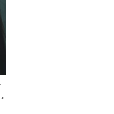
e.
ate