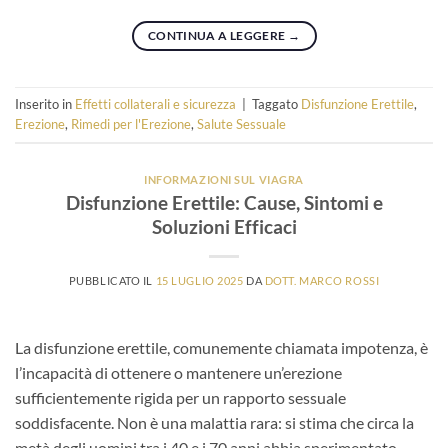
CONTINUA A LEGGERE
→
Inserito in
Effetti collaterali e sicurezza
|
Taggato
Disfunzione Erettile
,
Erezione
,
Rimedi per l'Erezione
,
Salute Sessuale
INFORMAZIONI SUL VIAGRA
Disfunzione Erettile: Cause, Sintomi e
Soluzioni Efficaci
PUBBLICATO IL
15 LUGLIO 2025
DA
DOTT. MARCO ROSSI
La disfunzione erettile, comunemente chiamata impotenza, è
l’incapacità di ottenere o mantenere un’erezione
sufficientemente rigida per un rapporto sessuale
soddisfacente. Non è una malattia rara: si stima che circa la
metà degli uomini tra i 40 e i 70 anni abbia sperimentato