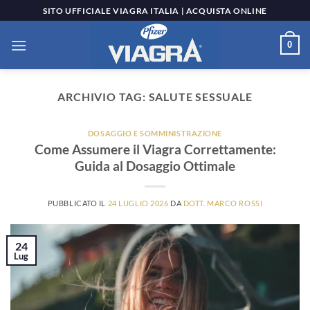
Salta
SITO UFFICIALE VIAGRA ITALIA | ACQUISTA ONLINE
ai
contenuti
0
ARCHIVIO TAG:
SALUTE SESSUALE
DOSAGGIO E SOMMINISTRAZIONE
Come Assumere il Viagra Correttamente:
Guida al Dosaggio Ottimale
PUBBLICATO IL
24 LUGLIO 2026
DA
DOTT. MARCO ROSSI
24
Lug