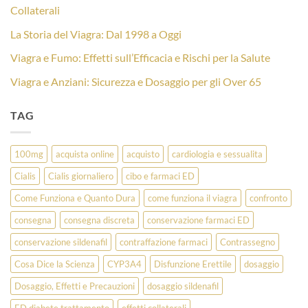
Collaterali
La Storia del Viagra: Dal 1998 a Oggi
Viagra e Fumo: Effetti sull’Efficacia e Rischi per la Salute
Viagra e Anziani: Sicurezza e Dosaggio per gli Over 65
TAG
100mg
acquista online
acquisto
cardiologia e sessualita
Cialis
Cialis giornaliero
cibo e farmaci ED
Come Funziona e Quanto Dura
come funziona il viagra
confronto
consegna
consegna discreta
conservazione farmaci ED
conservazione sildenafil
contraffazione farmaci
Contrassegno
Cosa Dice la Scienza
CYP3A4
Disfunzione Erettile
dosaggio
Dosaggio, Effetti e Precauzioni
dosaggio sildenafil
ED diabete trattamento
effetti collaterali