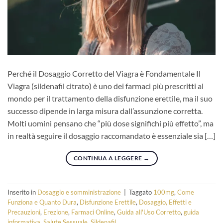
Perché il Dosaggio Corretto del Viagra è Fondamentale Il
Viagra (sildenafil citrato) è uno dei farmaci più prescritti al
mondo per il trattamento della disfunzione erettile, ma il suo
successo dipende in larga misura dall’assunzione corretta.
Molti uomini pensano che “più dose significhi più effetto”, ma
in realtà seguire il dosaggio raccomandato è essenziale sia […]
CONTINUA A LEGGERE
→
Inserito in
Dosaggio e somministrazione
|
Taggato
100mg
,
Come
Funziona e Quanto Dura
,
Disfunzione Erettile
,
Dosaggio, Effetti e
Precauzioni
,
Erezione
,
Farmaci Online
,
Guida all'Uso Corretto
,
guida
informativa
,
Salute Sessuale
,
Sildenafil