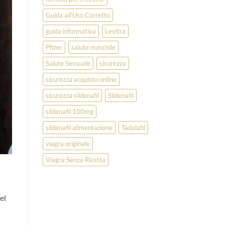
Guida all'Uso Corretto
guida informativa
Levitra
Pfizer
salute maschile
Salute Sessuale
sicurezza
sicurezza acquisto online
sicurezza sildenafil
Sildenafil
sildenafil 100mg
sildenafil alimentazione
Tadalafil
viagra originale
Viagra Senza Ricetta
el