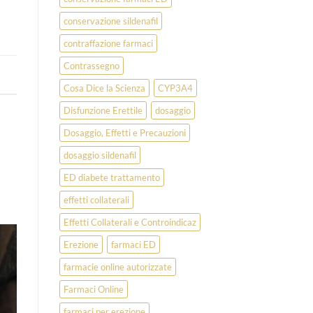
conservazione sildenafil
contraffazione farmaci
Contrassegno
Cosa Dice la Scienza
CYP3A4
Disfunzione Erettile
dosaggio
Dosaggio, Effetti e Precauzioni
dosaggio sildenafil
ED diabete trattamento
effetti collaterali
Effetti Collaterali e Controindicaz
Erezione
farmaci ED
farmacie online autorizzate
Farmaci Online
farmaci per erezione