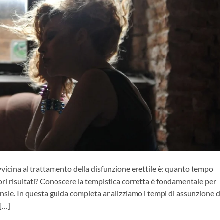
vvicina al trattamento della disfunzione erettile è: quanto tempo
ori risultati? Conoscere la tempistica corretta è fondamentale per
nsie. In questa guida completa analizziamo i tempi di assunzione d
 […]