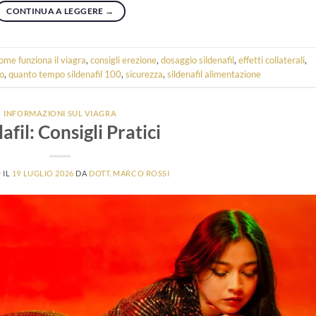
CONTINUA A LEGGERE
→
ome funziona il viagra
,
consigli erezione
,
dosaggio sildenafil
,
effetti collaterali
,
to
,
quanto tempo sildenafil 100
,
sicurezza
,
sildenafil alimentazione
INFORMAZIONI SUL VIAGRA
afil: Consigli Pratici
 IL
19 LUGLIO 2026
DA
DOTT. MARCO ROSSI