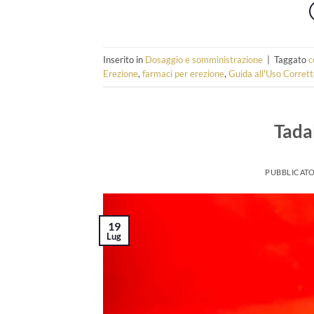
Inserito in
Dosaggio e somministrazione
|
Taggato
c
Erezione
,
farmaci per erezione
,
Guida all'Uso Corret
Tadal
PUBBLICATO
19
Lug