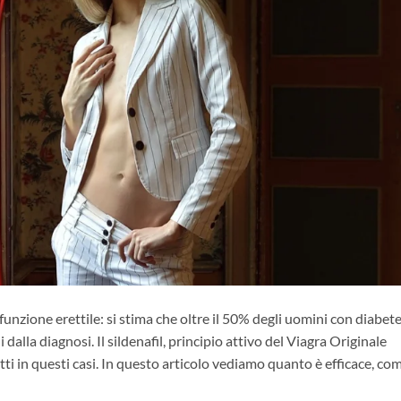
funzione erettile: si stima che oltre il 50% degli uomini con diabet
dalla diagnosi. Il sildenafil, principio attivo del Viagra Originale
ti in questi casi. In questo articolo vediamo quanto è efficace, co