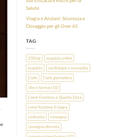
sull’Efficacia e Rischi per la
Salute
Viagra e Anziani: Sicurezza e
Dosaggio per gli Over 65
TAG
100mg
acquista online
acquisto
cardiologia e sessualita
Cialis
Cialis giornaliero
cibo e farmaci ED
Come Funziona e Quanto Dura
come funziona il viagra
e
confronto
consegna
me
consegna discreta
conservazione farmaci ED