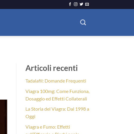
Articoli recenti
Tadalafil: Domande Frequenti
Viagra 100mg: Come Funziona,
Dosaggio ed Effetti Collaterali
La Storia del Viagra: Dal 1998 a
Oggi
Viagra e Fumo: Effetti