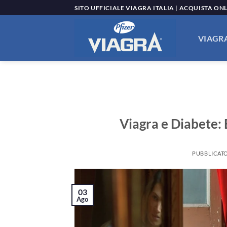
Salta
SITO UFFICIALE VIAGRA ITALIA | ACQUISTA ON
ai
contenuti
VIAGRA
Viagra e Diabete: E
PUBBLICATO
03
Ago