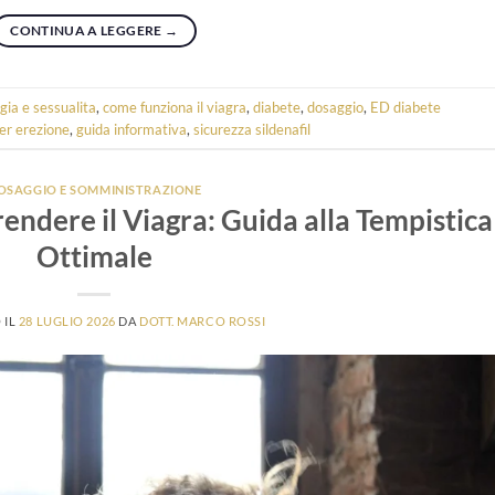
CONTINUA A LEGGERE
→
gia e sessualita
,
come funziona il viagra
,
diabete
,
dosaggio
,
ED diabete
er erezione
,
guida informativa
,
sicurezza sildenafil
OSAGGIO E SOMMINISTRAZIONE
ndere il Viagra: Guida alla Tempistica
Ottimale
 IL
28 LUGLIO 2026
DA
DOTT. MARCO ROSSI