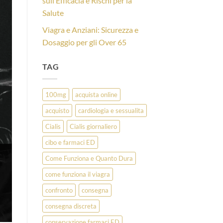
sull’Efficacia e Rischi per la
Salute
Viagra e Anziani: Sicurezza e
Dosaggio per gli Over 65
TAG
100mg
acquista online
acquisto
cardiologia e sessualita
Cialis
Cialis giornaliero
cibo e farmaci ED
Come Funziona e Quanto Dura
come funziona il viagra
confronto
consegna
consegna discreta
conservazione farmaci ED