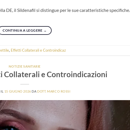
la DE, il Sildenafil si distingue per le sue caratteristiche specifiche.
CONTINUA A LEGGERE
→
ettile
,
Effetti Collaterali e Controindicaz
NOTIZIE SANITARIE
ti Collaterali e Controindicazioni
 IL
15 GIUGNO 2026
DA
DOTT. MARCO ROSSI