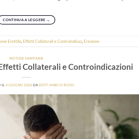
CONTINUA A LEGGERE
→
ione Erettile
,
Effetti Collaterali e Controindicaz
,
Erezione
NOTIZIE SANITARIE
Effetti Collaterali e Controindicazioni
 IL
4 GIUGNO 2026
DA
DOTT. MARCO ROSSI