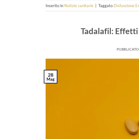
Inserito in
Notizie sanitarie
|
Taggato
Disfunzione Er
Tadalafil: Effett
PUBBLICATO
28
Mag