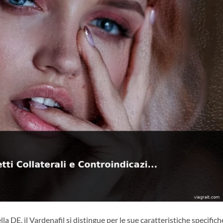
lla DE, il Vardenafil si distingue per le sue caratteristiche specifich