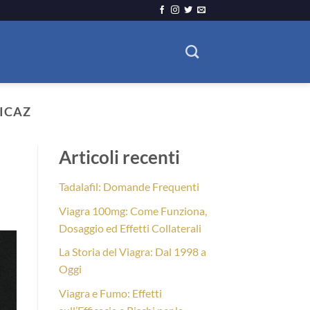
DICAZ
Articoli recenti
Tadalafil: Domande Frequenti
Viagra 100mg: Come Funziona,
Dosaggio ed Effetti Collaterali
La Storia del Viagra: Dal 1998 a
Oggi
Viagra e Fumo: Effetti