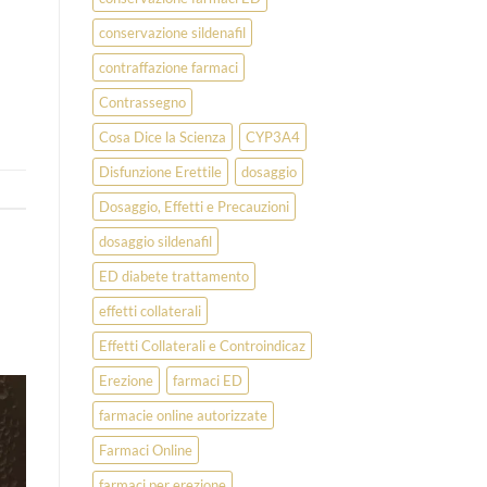
conservazione sildenafil
contraffazione farmaci
Contrassegno
Cosa Dice la Scienza
CYP3A4
Disfunzione Erettile
dosaggio
Dosaggio, Effetti e Precauzioni
dosaggio sildenafil
ED diabete trattamento
effetti collaterali
Effetti Collaterali e Controindicaz
Erezione
farmaci ED
farmacie online autorizzate
Farmaci Online
farmaci per erezione