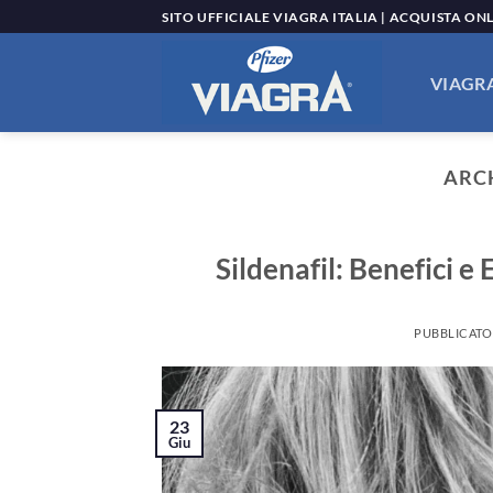
Salta
SITO UFFICIALE VIAGRA ITALIA | ACQUISTA ON
ai
contenuti
VIAGRA
ARC
Sildenafil: Benefici e 
PUBBLICATO
23
Giu