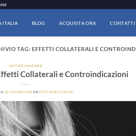
LINE
 ITALIA
BLOG
ACQUISTA ORA
CONTATTI
HIVIO TAG:
EFFETTI COLLATERALI E CONTROIN
NOTIZIE SANITARIE
Effetti Collaterali e Controindicazioni
 IL
23 GIUGNO 2026
DA
DOTT. MARCO ROSSI