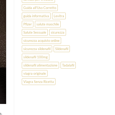
Guida all'Uso Corretto
guida informativa
Levitra
Pfizer
salute maschile
Salute Sessuale
sicurezza
sicurezza acquisto online
sicurezza sildenafil
Sildenafil
sildenafil 100mg
sildenafil alimentazione
Tadalafil
viagra originale
Viagra Senza Ricetta
e.