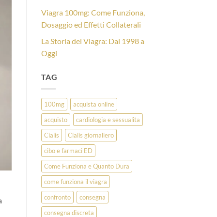
Viagra 100mg: Come Funziona,
Dosaggio ed Effetti Collaterali
La Storia del Viagra: Dal 1998 a
Oggi
TAG
100mg
acquista online
acquisto
cardiologia e sessualita
Cialis
Cialis giornaliero
cibo e farmaci ED
Come Funziona e Quanto Dura
come funziona il viagra
confronto
consegna
a
consegna discreta