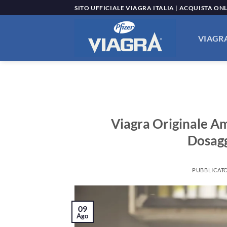
Salta
SITO UFFICIALE VIAGRA ITALIA | ACQUISTA ON
ai
contenuti
VIAGRA
Viagra Originale A
Dosagg
PUBBLICATO
09
Ago