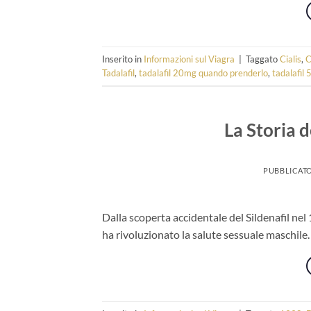
Inserito in
Informazioni sul Viagra
|
Taggato
Cialis
,
C
Tadalafil
,
tadalafil 20mg quando prenderlo
,
tadalafil
La Storia d
PUBBLICATO
Dalla scoperta accidentale del Sildenafil nel 
ha rivoluzionato la salute sessuale maschile.