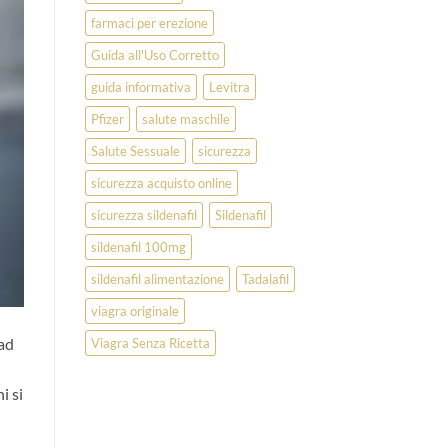
farmaci per erezione
Guida all'Uso Corretto
guida informativa
Levitra
Pfizer
salute maschile
Salute Sessuale
sicurezza
sicurezza acquisto online
sicurezza sildenafil
Sildenafil
sildenafil 100mg
sildenafil alimentazione
Tadalafil
viagra originale
 ad
Viagra Senza Ricetta
i si