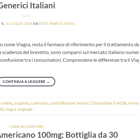
Generici Italiani
 IL
31 LUGLIO 2026
DA
DOTT. MARCO ROSSI
to come Viagra, resta il farmaco di riferimento per il trattamento de
 la scadenza del brevetto, sono comparsi sul mercato italiano nume
o confusione tra i consumatori. Comprendere le differenze tra il Via
CONTINUA A LEGGERE
→
a online
,
acquisto
,
confronto
,
contraffazione farmaci
,
Disfunzione Erettile
,
farma
fil
,
viagra originale
COME ACQUISTARE
Americano 100mg: Bottiglia da 30