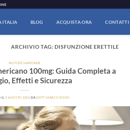
LINE
 ITALIA
BLOG
ACQUISTA ORA
CONTATTI
ARCHIVIO TAG:
DISFUNZIONE ERETTILE
NOTIZIE SANITARIE
mericano 100mg: Guida Completa a
io, Effetti e Sicurezza
 IL
9 AGOSTO 2026
DA
DOTT. MARCO ROSSI