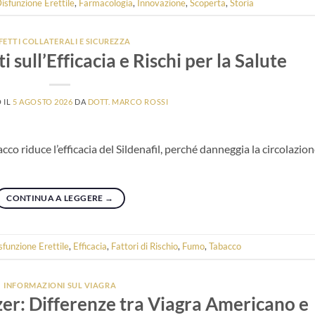
isfunzione Erettile
,
Farmacologia
,
Innovazione
,
Scoperta
,
Storia
FETTI COLLATERALI E SICUREZZA
 sull’Efficacia e Rischi per la Salute
 IL
5 AGOSTO 2026
DA
DOTT. MARCO ROSSI
acco riduce l’efficacia del Sildenafil, perché danneggia la circolazion
CONTINUA A LEGGERE
→
sfunzione Erettile
,
Efficacia
,
Fattori di Rischio
,
Fumo
,
Tabacco
INFORMAZIONI SUL VIAGRA
izer: Differenze tra Viagra Americano e