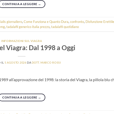
CONTINUA A LEGGERE
→
ialis giornaliero
,
Come Funziona e Quanto Dura
,
confronto
,
Disfunzione Erettil
 5mg
,
tadalafil generico italia prezzo
,
tadalafil quotidiano
INFORMAZIONI SUL VIAGRA
el Viagra: Dal 1998 a Oggi
 IL
5 AGOSTO 2026
DA
DOTT. MARCO ROSSI
1989 all’approvazione del 1998: la storia del Viagra, la pillola blu c
CONTINUA A LEGGERE
→