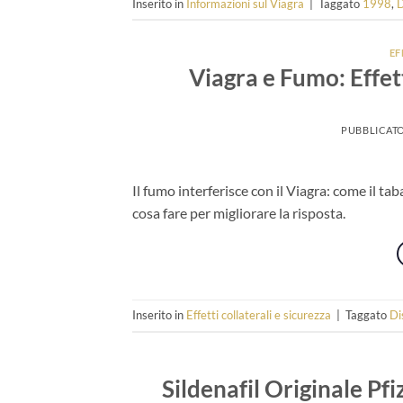
Inserito in
Informazioni sul Viagra
|
Taggato
1998
,
D
EF
Viagra e Fumo: Effetti
PUBBLICATO
Il fumo interferisce con il Viagra: come il tab
cosa fare per migliorare la risposta.
Inserito in
Effetti collaterali e sicurezza
|
Taggato
Di
Sildenafil Originale Pf