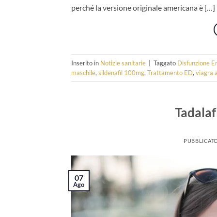
perché la versione originale americana è […]
Inserito in
Notizie sanitarie
|
Taggato
Disfunzione Er
maschile
,
sildenafil 100mg
,
Trattamento ED
,
viagra 
Tadalaf
PUBBLICATO
07
Ago