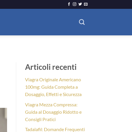
Articoli recenti
Viagra Originale Americano
100mg: Guida Completa a
Dosaggio, Effetti e Sicurezza
Viagra Mezza Compressa:
Guida al Dosaggio Ridotto e
Consigli Pratici
Tadalafil: Domande Frequenti