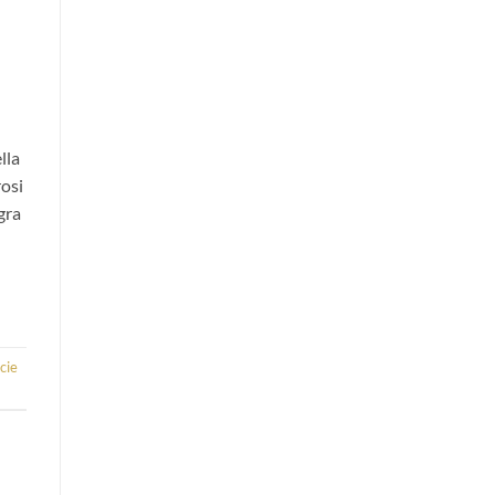
lla
rosi
gra
cie