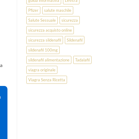
guida informativa
Levitra
Pfizer
salute maschile
Salute Sessuale
sicurezza
sicurezza acquisto online
sicurezza sildenafil
Sildenafil
sildenafil 100mg
sildenafil alimentazione
Tadalafil
ma
viagra originale
Viagra Senza Ricetta
a