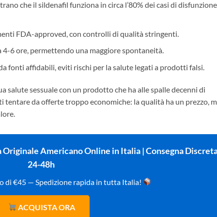
trano che il sildenafil funziona in circa l’80% dei casi di disfunzione
enti FDA-approved, con controlli di qualità stringenti.
 a 4-6 ore, permettendo una maggiore spontaneità.
fonti affidabili, eviti rischi per la salute legati a prodotti falsi.
a tua salute sessuale con un prodotto che ha alle spalle decenni di
ciarti tentare da offerte troppo economiche: la qualità ha un prezzo, 
lore.
 Originale Americano Online in Italia | Consegna Discret
24-48h
o di €45 — Spedizione rapida in tutta Italia!
ACQUISTA ORA