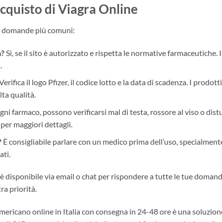
cquisto di Viagra Online
le domande più comuni:
a?
Sì, se il sito è autorizzato e rispetta le normative farmaceutiche. I
.
Verifica il logo Pfizer, il codice lotto e la data di scadenza. I prodotti
lta qualità.
i farmaco, possono verificarsi mal di testa, rossore al viso o dist
o per maggiori dettagli.
?
È consigliabile parlare con un medico prima dell’uso, specialment
ati.
o è disponibile via email o chat per rispondere a tutte le tue domand
ra priorità.
americano online in Italia con consegna in 24-48 ore è una soluzion