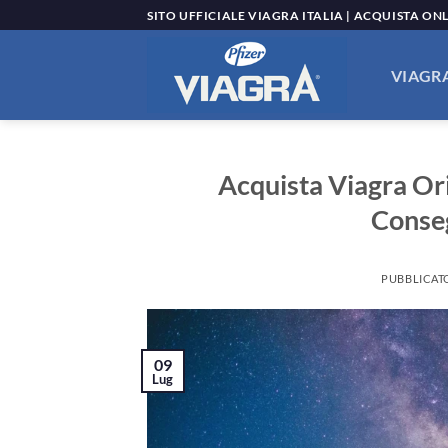
Salta
SITO UFFICIALE VIAGRA ITALIA | ACQUISTA ON
ai
contenuti
VIAGRA
Acquista Viagra Ori
Conse
PUBBLICAT
09
Lug