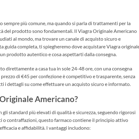
ato sempre più comune, ma quando si parla di trattamenti per la
icità del prodotto sono fondamentali. Il Viagra Originale Americano
tudiati al mondo, ma trovare un canale di acquisto sicuro e
a guida completa, ti spiegheremo dove acquistare Viagra original
 un prodotto autentico e cosa aspettarti dalla consegna.
otto direttamente a casa tua in sole 24-48 ore, con una consegna
Il prezzo di €45 per confezione è competitivo e trasparente, senza
ti i dettagli su come effettuare un acquisto sicuro e informato.
a Originale Americano?
gli standard più elevati di qualità e sicurezza, seguendo rigorosi
ci o contraffazioni, questo farmaco contiene il principio attivo
efficacia e affidabilità. I vantaggi includono: