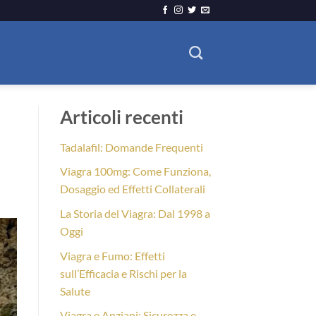
Articoli recenti
Tadalafil: Domande Frequenti
Viagra 100mg: Come Funziona,
Dosaggio ed Effetti Collaterali
La Storia del Viagra: Dal 1998 a
Oggi
Viagra e Fumo: Effetti
sull’Efficacia e Rischi per la
Salute
Viagra e Anziani: Sicurezza e