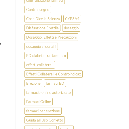
contraffazione farmaci
Contrassegno
Cosa Dice la Scienza
CYP3A4
Disfunzione Erettile
dosaggio
Dosaggio, Effetti e Precauzioni
e
dosaggio sildenafil
ED diabete trattamento
effetti collaterali
Effetti Collaterali e Controindicaz
Erezione
farmaci ED
farmacie online autorizzate
Farmaci Online
farmaci per erezione
Guida all'Uso Corretto