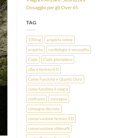
Dosaggio per gli Over 65
TAG
100mg
acquista online
acquisto
cardiologia e sessualita
Cialis
Cialis giornaliero
cibo e farmaci ED
Come Funziona e Quanto Dura
come funziona il viagra
confronto
consegna
consegna discreta
conservazione farmaci ED
conservazione sildenafil