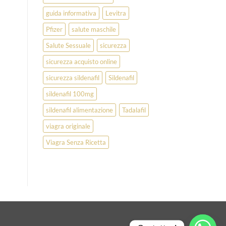
guida informativa
Levitra
Pfizer
salute maschile
Salute Sessuale
sicurezza
sicurezza acquisto online
sicurezza sildenafil
Sildenafil
sildenafil 100mg
sildenafil alimentazione
Tadalafil
viagra originale
Viagra Senza Ricetta