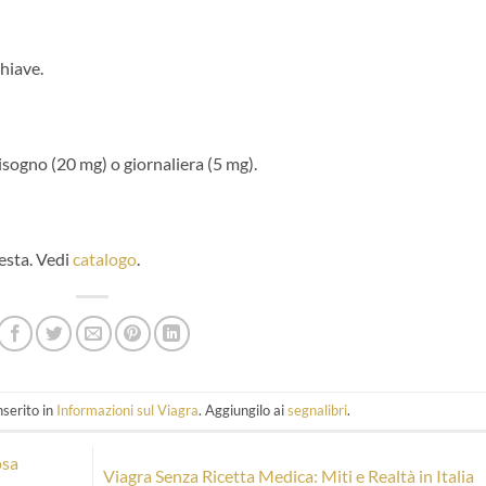
chiave.
isogno (20 mg) o giornaliera (5 mg).
testa. Vedi
catalogo
.
serito in
Informazioni sul Viagra
. Aggiungilo ai
segnalibri
.
osa
Viagra Senza Ricetta Medica: Miti e Realtà in Italia