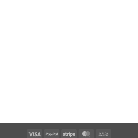
Visa
PayPal
Stripe
MasterCard
Cash