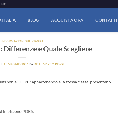
LINE
 ITALIA
BLOG
ACQUISTA ORA
CONTATTI
INFORMAZIONI SUL VIAGRA
a: Differenze e Quale Scegliere
 IL
13 MAGGIO 2026
DA
DOTT. MARCO ROSSI
iuti per la DE. Pur appartenendo alla stessa classe, presentano
mbi inibiscono PDE5.