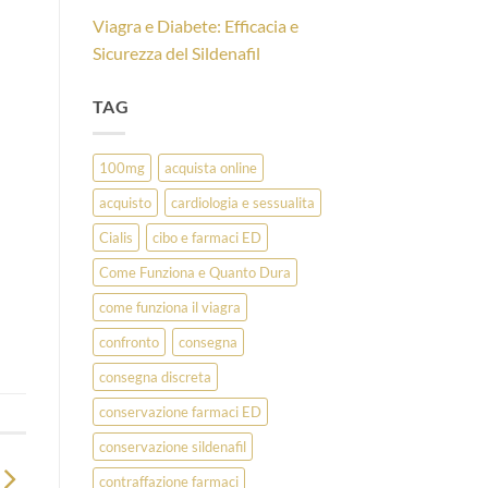
Viagra e Diabete: Efficacia e
Sicurezza del Sildenafil
TAG
100mg
acquista online
acquisto
cardiologia e sessualita
Cialis
cibo e farmaci ED
Come Funziona e Quanto Dura
come funziona il viagra
confronto
consegna
consegna discreta
conservazione farmaci ED
conservazione sildenafil
contraffazione farmaci