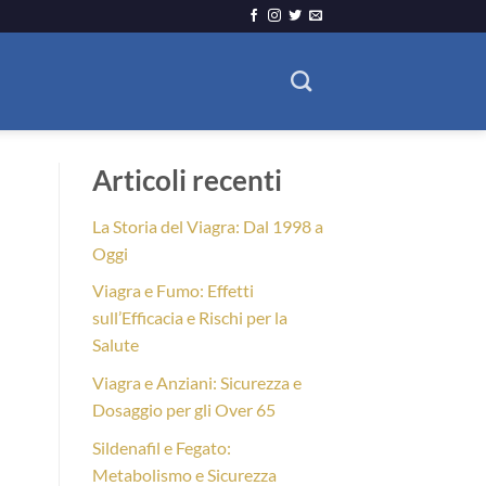
Articoli recenti
La Storia del Viagra: Dal 1998 a
Oggi
Viagra e Fumo: Effetti
sull’Efficacia e Rischi per la
Salute
Viagra e Anziani: Sicurezza e
Dosaggio per gli Over 65
Sildenafil e Fegato:
Metabolismo e Sicurezza