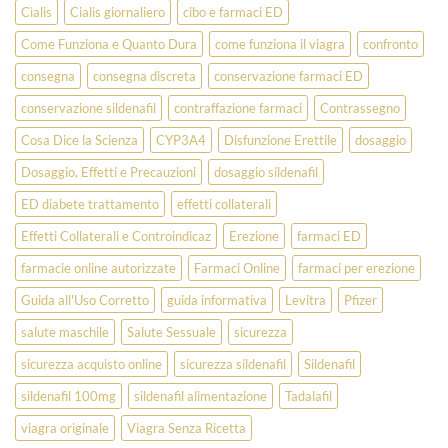
Cialis
Cialis giornaliero
cibo e farmaci ED
Come Funziona e Quanto Dura
come funziona il viagra
confronto
consegna
consegna discreta
conservazione farmaci ED
conservazione sildenafil
contraffazione farmaci
Contrassegno
Cosa Dice la Scienza
CYP3A4
Disfunzione Erettile
dosaggio
Dosaggio, Effetti e Precauzioni
dosaggio sildenafil
ED diabete trattamento
effetti collaterali
Effetti Collaterali e Controindicaz
Erezione
farmaci ED
farmacie online autorizzate
Farmaci Online
farmaci per erezione
Guida all'Uso Corretto
guida informativa
Levitra
Pfizer
salute maschile
Salute Sessuale
sicurezza
sicurezza acquisto online
sicurezza sildenafil
Sildenafil
sildenafil 100mg
sildenafil alimentazione
Tadalafil
viagra originale
Viagra Senza Ricetta