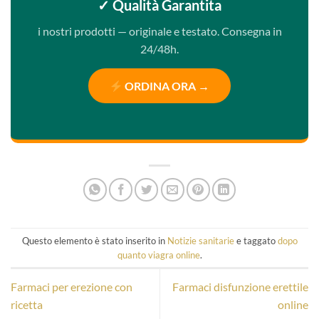
✓ Qualità Garantita
i nostri prodotti — originale e testato. Consegna in
24/48h.
ORDINA ORA →
Questo elemento è stato inserito in
Notizie sanitarie
e taggato
dopo
quanto viagra online
.
Farmaci per erezione con
Farmaci disfunzione erettile
ricetta
online