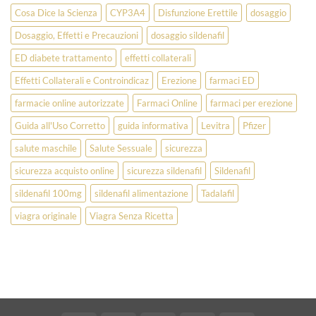
Cosa Dice la Scienza
CYP3A4
Disfunzione Erettile
dosaggio
Dosaggio, Effetti e Precauzioni
dosaggio sildenafil
ED diabete trattamento
effetti collaterali
Effetti Collaterali e Controindicaz
Erezione
farmaci ED
farmacie online autorizzate
Farmaci Online
farmaci per erezione
Guida all'Uso Corretto
guida informativa
Levitra
Pfizer
salute maschile
Salute Sessuale
sicurezza
sicurezza acquisto online
sicurezza sildenafil
Sildenafil
sildenafil 100mg
sildenafil alimentazione
Tadalafil
viagra originale
Viagra Senza Ricetta