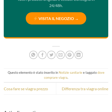
24/48h.
VISITA IL NEGOZIO →
Questo elemento è stato inserito in
Notizie sanitarie
e taggato
dove
comprare viagra
.
Cosa fare se viagra prezzo
Differenza tra viagra online