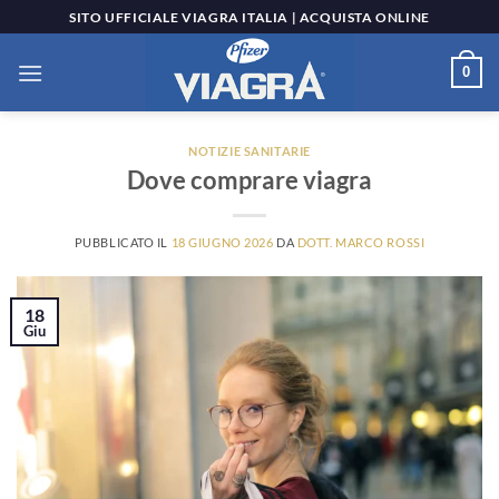
Salta
SITO UFFICIALE VIAGRA ITALIA | ACQUISTA ONLINE
ai
contenuti
0
NOTIZIE SANITARIE
Dove comprare viagra
PUBBLICATO IL
18 GIUGNO 2026
DA
DOTT. MARCO ROSSI
18
Giu