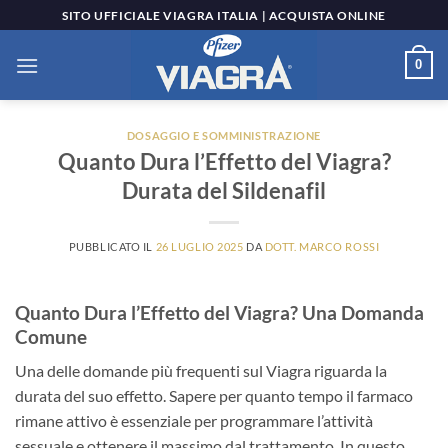
Salta
SITO UFFICIALE VIAGRA ITALIA | ACQUISTA ONLINE
ai
contenuti
0
DOSAGGIO E SOMMINISTRAZIONE
Quanto Dura l’Effetto del Viagra?
Durata del Sildenafil
PUBBLICATO IL
26 LUGLIO 2025
DA
DOTT. MARCO ROSSI
Quanto Dura l’Effetto del Viagra? Una Domanda
Comune
Una delle domande più frequenti sul Viagra riguarda la
durata del suo effetto. Sapere per quanto tempo il farmaco
rimane attivo è essenziale per programmare l’attività
sessuale e ottenere il massimo dal trattamento. In questo