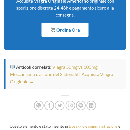
Acquista
Viagra Originale Americano
originale con
spedizione discreta 24-48h e pagamento sicuro alla
consegna.
Ordina Ora
Articoli correlati:
Viagra 50mg vs 100mg
|
Meccanismo d’azione del Sildenafil
|
Acquista Viagra
Originale →
Questo elemento è stato inserito in
Dosaggio e somministrazione
e