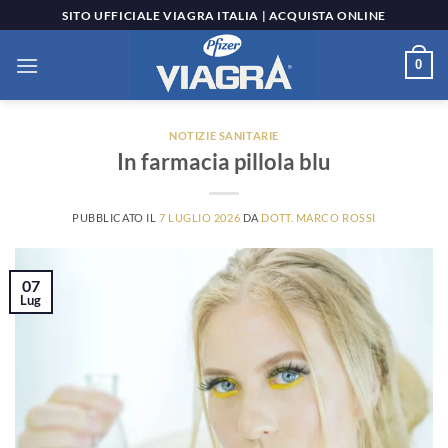
Salta
SITO UFFICIALE VIAGRA ITALIA | ACQUISTA ONLINE
ai
contenuti
0
NOTIZIE SANITARIE
In farmacia pillola blu
PUBBLICATO IL
7 LUGLIO 2026
DA
DOTT. MARCO ROSSI
07
Lug