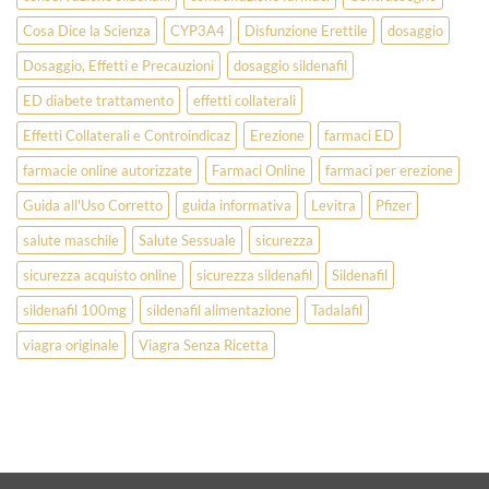
Cosa Dice la Scienza
CYP3A4
Disfunzione Erettile
dosaggio
Dosaggio, Effetti e Precauzioni
dosaggio sildenafil
ED diabete trattamento
effetti collaterali
Effetti Collaterali e Controindicaz
Erezione
farmaci ED
farmacie online autorizzate
Farmaci Online
farmaci per erezione
Guida all'Uso Corretto
guida informativa
Levitra
Pfizer
salute maschile
Salute Sessuale
sicurezza
sicurezza acquisto online
sicurezza sildenafil
Sildenafil
sildenafil 100mg
sildenafil alimentazione
Tadalafil
viagra originale
Viagra Senza Ricetta