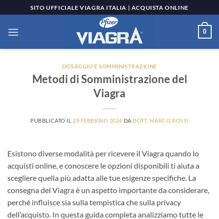
Salta
SITO UFFICIALE VIAGRA ITALIA | ACQUISTA ONLINE
ai
contenuti
0
DOSAGGIO E SOMMINISTRAZIONE
Metodi di Somministrazione del
Viagra
PUBBLICATO IL
29 FEBBRAIO 2024
DA
DOTT. MARCO ROSSI
Esistono diverse modalità per ricevere il Viagra quando lo
acquisti online, e conoscere le opzioni disponibili ti aiuta a
scegliere quella più adatta alle tue esigenze specifiche. La
consegna del Viagra è un aspetto importante da considerare,
perché influisce sia sulla tempistica che sulla privacy
dell’acquisto. In questa guida completa analizziamo tutte le