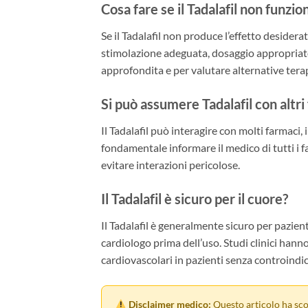
Cosa fare se il Tadalafil non funzio
Se il Tadalafil non produce l’effetto desider
stimolazione adeguata, dosaggio appropriato)
approfondita e per valutare alternative tera
Si può assumere Tadalafil con altri
Il Tadalafil può interagire con molti farmaci, i
fondamentale informare il medico di tutti i 
evitare interazioni pericolose.
Il Tadalafil è sicuro per il cuore?
Il Tadalafil è generalmente sicuro per pazient
cardiologo prima dell’uso. Studi clinici hann
cardiovascolari in pazienti senza controindic
Disclaimer medico:
Questo articolo ha sco