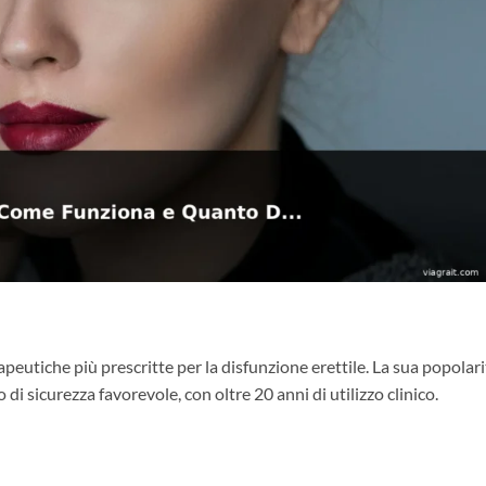
apeutiche più prescritte per la disfunzione erettile. La sua popolari
 di sicurezza favorevole, con oltre 20 anni di utilizzo clinico.