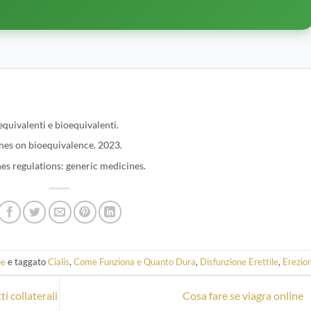
quivalenti e bioequivalenti.
es on bioequivalence. 2023.
 regulations: generic medicines.
ie
e taggato
Cialis
,
Come Funziona e Quanto Dura
,
Disfunzione Erettile
,
Erezio
i collaterali
Cosa fare se viagra online