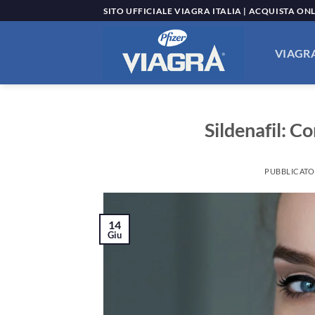
Salta
SITO UFFICIALE VIAGRA ITALIA | ACQUISTA ON
ai
contenuti
VIAGRA
Sildenafil: 
PUBBLICATO
14
Giu