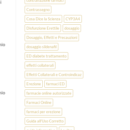
contraffazione farmaci
i
Contrassegno
Cosa Dice la Scienza
CYP3A4
Disfunzione Erettile
dosaggio
Dosaggio, Effetti e Precauzioni
hio
dosaggio sildenafil
ED diabete trattamento
effetti collaterali
Effetti Collaterali e Controindicaz
Erezione
farmaci ED
hio
farmacie online autorizzate
Farmaci Online
farmaci per erezione
Guida all'Uso Corretto