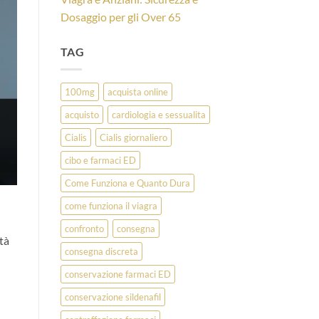
Dosaggio per gli Over 65
TAG
100mg
acquista online
acquisto
cardiologia e sessualita
Cialis
Cialis giornaliero
cibo e farmaci ED
Come Funziona e Quanto Dura
come funziona il viagra
confronto
consegna
tà
consegna discreta
conservazione farmaci ED
conservazione sildenafil