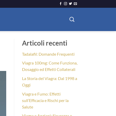
Articoli recenti
Tadalafil: Domande Frequenti
Viagra 100mg: Come Funziona,
Dosaggio ed Effetti Collaterali
La Storia del Viagra: Dal 1998 a
Oggi
Viagra e Fumo: Effetti
sull’Efficacia e Rischi per la
Salute
Viagra e Anziani: Sicurezza e