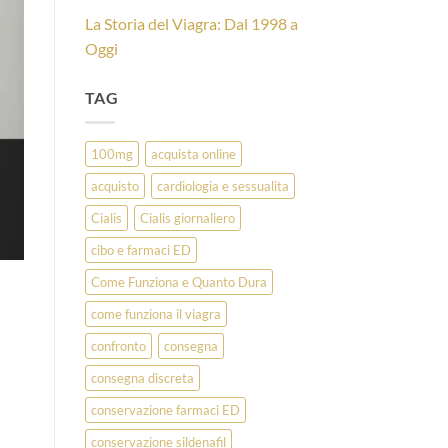
La Storia del Viagra: Dal 1998 a
Oggi
TAG
100mg
acquista online
acquisto
cardiologia e sessualita
Cialis
Cialis giornaliero
cibo e farmaci ED
Come Funziona e Quanto Dura
come funziona il viagra
confronto
consegna
consegna discreta
conservazione farmaci ED
conservazione sildenafil