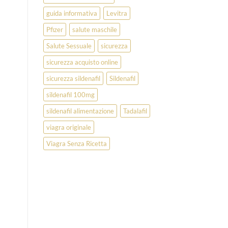
guida informativa
Levitra
Pfizer
salute maschile
Salute Sessuale
sicurezza
sicurezza acquisto online
sicurezza sildenafil
Sildenafil
sildenafil 100mg
sildenafil alimentazione
Tadalafil
viagra originale
Viagra Senza Ricetta