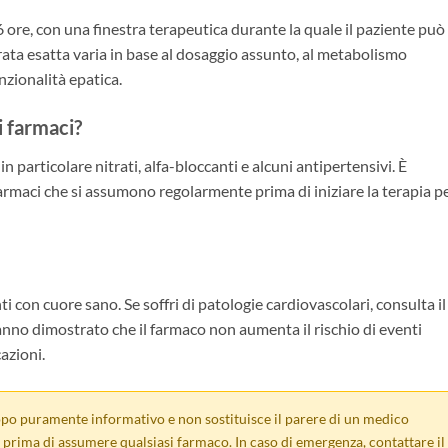
6 ore, con una finestra terapeutica durante la quale il paziente può
rata esatta varia in base al dosaggio assunto, al metabolismo
unzionalità epatica.
i farmaci?
in particolare nitrati, alfa-bloccanti e alcuni antipertensivi. È
farmaci che si assumono regolarmente prima di iniziare la terapia p
ti con cuore sano. Se soffri di patologie cardiovascolari, consulta il
hanno dimostrato che il farmaco non aumenta il rischio di eventi
azioni.
po puramente informativo e non sostituisce il parere di un medico
prima di assumere qualsiasi farmaco. In caso di emergenza, contattare il