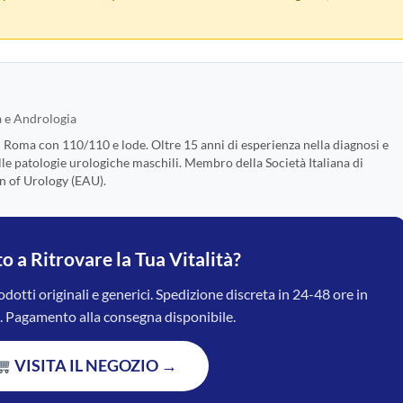
a e Andrologia
i Roma con 110/110 e lode. Oltre 15 anni di esperienza nella diagnosi e
lle patologie urologiche maschili. Membro della Società Italiana di
n of Urology (EAU).
o a Ritrovare la Tua Vitalità?
odotti originali e generici. Spedizione discreta in 24-48 ore in
ia. Pagamento alla consegna disponibile.
VISITA IL NEGOZIO →