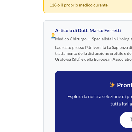
118 o il proprio medico curante.
Articolo di
Dott. Marco Ferretti
Medico Chirurgo — Specialista in Urologi
Laureato presso l’Università La Sapienza d
trattamento della disfunzione erettile e de
Urologia (SIU) e della European Associatio
Pront
Esplora la nostra selezione di pr
tutta Ital