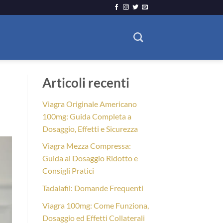
Articoli recenti
Viagra Originale Americano
100mg: Guida Completa a
Dosaggio, Effetti e Sicurezza
Viagra Mezza Compressa:
Guida al Dosaggio Ridotto e
Consigli Pratici
Tadalafil: Domande Frequenti
Viagra 100mg: Come Funziona,
Dosaggio ed Effetti Collaterali