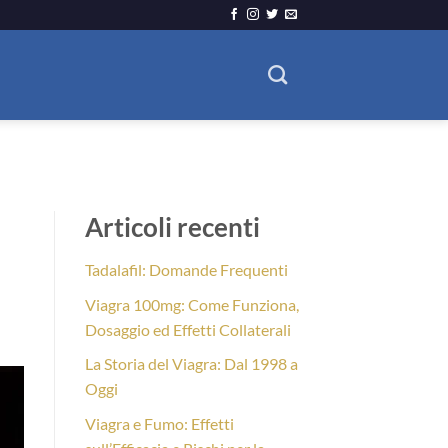
Articoli recenti
Tadalafil: Domande Frequenti
Viagra 100mg: Come Funziona,
Dosaggio ed Effetti Collaterali
La Storia del Viagra: Dal 1998 a
Oggi
Viagra e Fumo: Effetti