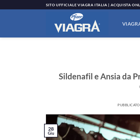
Salta
SITO UFFICIALE VIAGRA ITALIA | ACQUISTA ON
ai
contenuti
VIAGRA
Sildenafil e Ansia da 
PUBBLICATO
28
Giu