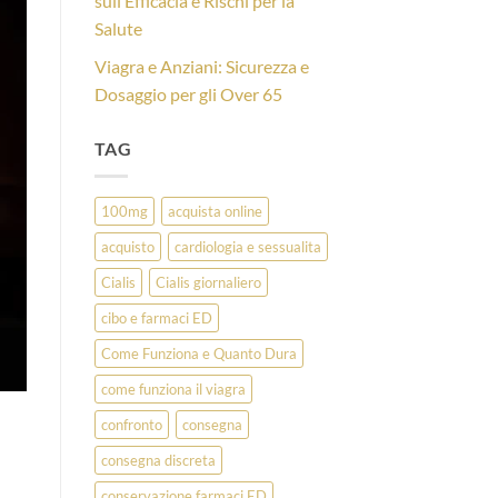
sull’Efficacia e Rischi per la
Salute
Viagra e Anziani: Sicurezza e
Dosaggio per gli Over 65
TAG
100mg
acquista online
acquisto
cardiologia e sessualita
Cialis
Cialis giornaliero
cibo e farmaci ED
Come Funziona e Quanto Dura
come funziona il viagra
confronto
consegna
consegna discreta
conservazione farmaci ED