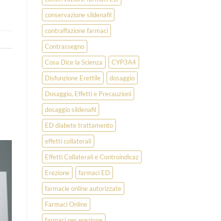
conservazione sildenafil
contraffazione farmaci
Contrassegno
Cosa Dice la Scienza
CYP3A4
Disfunzione Erettile
dosaggio
Dosaggio, Effetti e Precauzioni
dosaggio sildenafil
ED diabete trattamento
effetti collaterali
Effetti Collaterali e Controindicaz
Erezione
farmaci ED
farmacie online autorizzate
Farmaci Online
farmaci per erezione