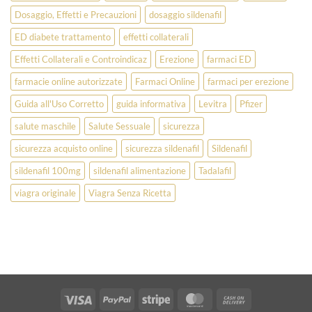
Dosaggio, Effetti e Precauzioni
dosaggio sildenafil
ED diabete trattamento
effetti collaterali
Effetti Collaterali e Controindicaz
Erezione
farmaci ED
farmacie online autorizzate
Farmaci Online
farmaci per erezione
Guida all'Uso Corretto
guida informativa
Levitra
Pfizer
salute maschile
Salute Sessuale
sicurezza
sicurezza acquisto online
sicurezza sildenafil
Sildenafil
sildenafil 100mg
sildenafil alimentazione
Tadalafil
viagra originale
Viagra Senza Ricetta
Visa
PayPal
Stripe
MasterCard
Cash