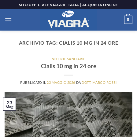
Salta
SITO UFFICIALE VIAGRA ITALIA | ACQUISTA ONLINE
ai
contenuti
0
ARCHIVIO TAG:
CIALIS 10 MG IN 24 ORE
NOTIZIE SANITARIE
Cialis 10 mg in 24 ore
PUBBLICATO IL
23 MAGGIO 2026
DA
DOTT. MARCO ROSSI
23
Mag