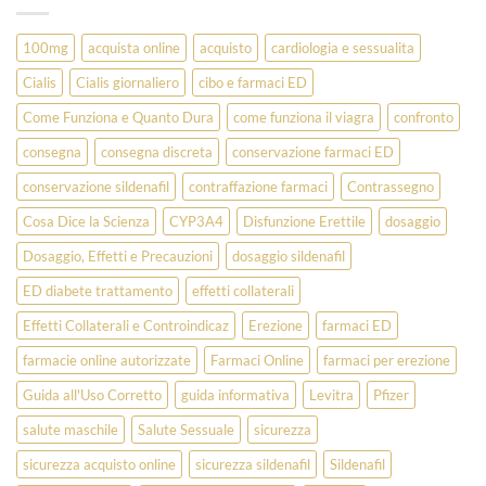
100mg
acquista online
acquisto
cardiologia e sessualita
Cialis
Cialis giornaliero
cibo e farmaci ED
Come Funziona e Quanto Dura
come funziona il viagra
confronto
consegna
consegna discreta
conservazione farmaci ED
conservazione sildenafil
contraffazione farmaci
Contrassegno
Cosa Dice la Scienza
CYP3A4
Disfunzione Erettile
dosaggio
Dosaggio, Effetti e Precauzioni
dosaggio sildenafil
ED diabete trattamento
effetti collaterali
Effetti Collaterali e Controindicaz
Erezione
farmaci ED
farmacie online autorizzate
Farmaci Online
farmaci per erezione
Guida all'Uso Corretto
guida informativa
Levitra
Pfizer
salute maschile
Salute Sessuale
sicurezza
sicurezza acquisto online
sicurezza sildenafil
Sildenafil