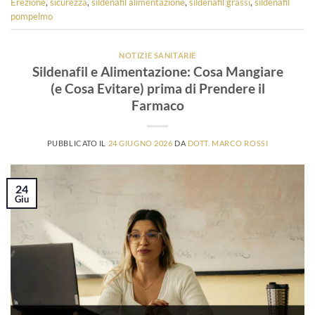
Erezione
,
sicurezza
,
sildenafil alimentazione
,
sildenafil grassi
,
sildenafil
pompelmo
NOTIZIE SANITARIE
Sildenafil e Alimentazione: Cosa Mangiare
(e Cosa Evitare) prima di Prendere il
Farmaco
PUBBLICATO IL
24 GIUGNO 2026
DA
DOTT. MARCO ROSSI
24
Giu