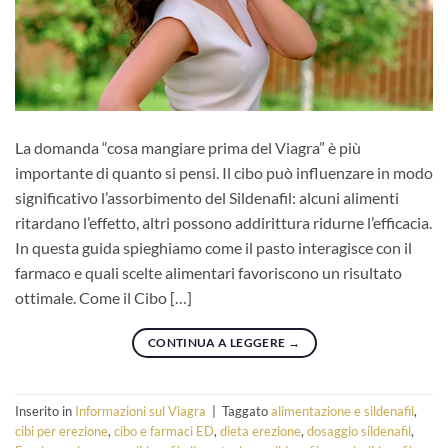
La domanda “cosa mangiare prima del Viagra” è più
importante di quanto si pensi. Il cibo può influenzare in modo
significativo l’assorbimento del Sildenafil: alcuni alimenti
ritardano l’effetto, altri possono addirittura ridurne l’efficacia.
In questa guida spieghiamo come il pasto interagisce con il
farmaco e quali scelte alimentari favoriscono un risultato
ottimale. Come il Cibo […]
CONTINUA A LEGGERE
→
Inserito in
Informazioni sul Viagra
|
Taggato
alimentazione e sildenafil
,
cibi per erezione
,
cibo e farmaci ED
,
dieta erezione
,
dosaggio sildenafil
,