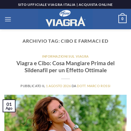
Salta
SITO UFFICIALE VIAGRA ITALIA | ACQUISTA ONLINE
ai
contenuti
0
ARCHIVIO TAG:
CIBO E FARMACI ED
INFORMAZIONI SUL VIAGRA
Viagra e Cibo: Cosa Mangiare Prima del
Sildenafil per un Effetto Ottimale
PUBBLICATO IL
1 AGOSTO 2026
DA
DOTT. MARCO ROSSI
01
Ago