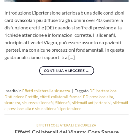
Introduzione L’ipertensione arteriosa è una delle condizioni
cardiovascolari più diffuse tra gli uomini over 40. Gestire la
disfunzione erettile (DE) quando si soffre di pressione alta
richiede attenzione e informazioni corrette. Il sildenafil,
principio attivo del Viagra, può essere assunto da pazienti
ipertesi, ma con alcune precauzioni fondamentali. In questa
guida analizziamo i rapporti tra […]
CONTINUA A LEGGERE
→
Inserito in
Effetti collaterali e sicurezza
|
Taggato
DE ipertensione
,
Disfunzione Erettile
,
effetti collaterali
,
farmaci ED pressione alta
,
sicurezza
,
sicurezza sildenafil
,
Sildenafil
,
sildenafil antipertensivi
,
sildenafil
e pressione alta è sicur
,
sildenafil ipertensione
EFFETTI COLLATERALI E SICUREZZA
Effetti Collaterali del Viagra: Cosa Sapere