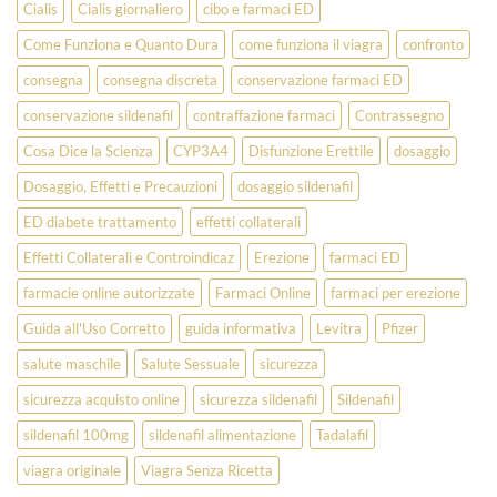
Cialis
Cialis giornaliero
cibo e farmaci ED
Come Funziona e Quanto Dura
come funziona il viagra
confronto
consegna
consegna discreta
conservazione farmaci ED
conservazione sildenafil
contraffazione farmaci
Contrassegno
Cosa Dice la Scienza
CYP3A4
Disfunzione Erettile
dosaggio
Dosaggio, Effetti e Precauzioni
dosaggio sildenafil
ED diabete trattamento
effetti collaterali
Effetti Collaterali e Controindicaz
Erezione
farmaci ED
farmacie online autorizzate
Farmaci Online
farmaci per erezione
Guida all'Uso Corretto
guida informativa
Levitra
Pfizer
salute maschile
Salute Sessuale
sicurezza
sicurezza acquisto online
sicurezza sildenafil
Sildenafil
sildenafil 100mg
sildenafil alimentazione
Tadalafil
viagra originale
Viagra Senza Ricetta