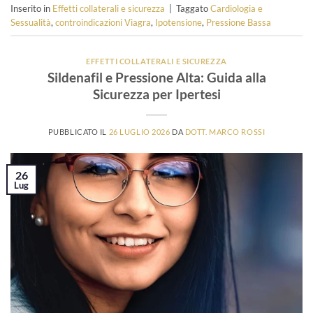
Inserito in
Effetti collaterali e sicurezza
|
Taggato
Cardiologia e
Sessualità
,
controindicazioni Viagra
,
Ipotensione
,
Pressione Bassa
EFFETTI COLLATERALI E SICUREZZA
Sildenafil e Pressione Alta: Guida alla
Sicurezza per Ipertesi
PUBBLICATO IL
26 LUGLIO 2026
DA
DOTT. MARCO ROSSI
26
Lug