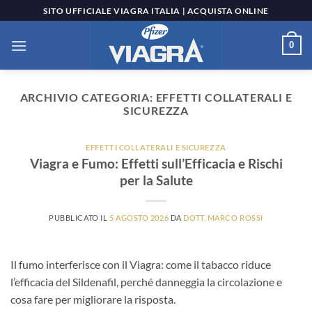
Salta
SITO UFFICIALE VIAGRA ITALIA | ACQUISTA ONLINE
ai
contenuti
0
ARCHIVIO CATEGORIA:
EFFETTI COLLATERALI E
SICUREZZA
EFFETTI COLLATERALI E SICUREZZA
Viagra e Fumo: Effetti sull’Efficacia e Rischi
per la Salute
PUBBLICATO IL
5 AGOSTO 2026
DA
DOTT. MARCO ROSSI
Il fumo interferisce con il Viagra: come il tabacco riduce
l’efficacia del Sildenafil, perché danneggia la circolazione e
cosa fare per migliorare la risposta.