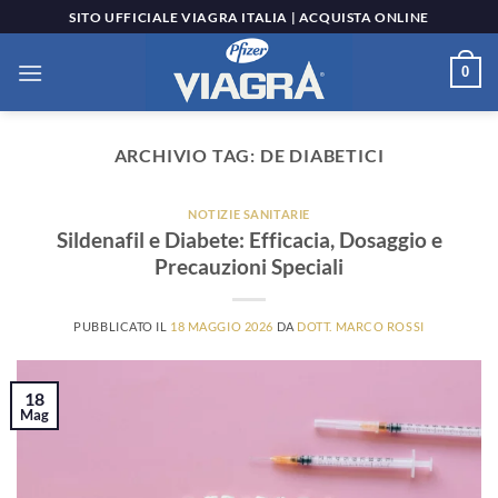
Salta
SITO UFFICIALE VIAGRA ITALIA | ACQUISTA ONLINE
ai
contenuti
0
ARCHIVIO TAG:
DE DIABETICI
NOTIZIE SANITARIE
Sildenafil e Diabete: Efficacia, Dosaggio e
Precauzioni Speciali
PUBBLICATO IL
18 MAGGIO 2026
DA
DOTT. MARCO ROSSI
18
Mag