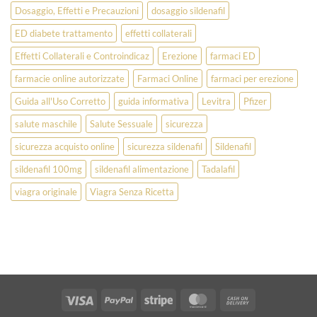
Dosaggio, Effetti e Precauzioni
dosaggio sildenafil
ED diabete trattamento
effetti collaterali
Effetti Collaterali e Controindicaz
Erezione
farmaci ED
farmacie online autorizzate
Farmaci Online
farmaci per erezione
Guida all'Uso Corretto
guida informativa
Levitra
Pfizer
salute maschile
Salute Sessuale
sicurezza
sicurezza acquisto online
sicurezza sildenafil
Sildenafil
sildenafil 100mg
sildenafil alimentazione
Tadalafil
viagra originale
Viagra Senza Ricetta
Visa
PayPal
Stripe
MasterCard
Cash
On