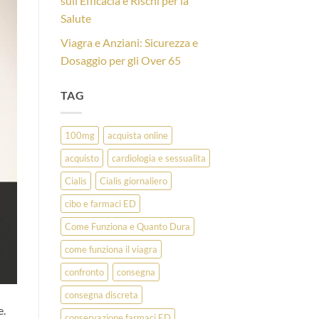
sull’Efficacia e Rischi per la
Salute
Viagra e Anziani: Sicurezza e
Dosaggio per gli Over 65
TAG
100mg
acquista online
acquisto
cardiologia e sessualita
Cialis
Cialis giornaliero
cibo e farmaci ED
Come Funziona e Quanto Dura
come funziona il viagra
confronto
consegna
consegna discreta
e.
conservazione farmaci ED