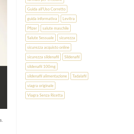
Guida all'Uso Corretto
guida informativa
Levitra
Pfizer
salute maschile
Salute Sessuale
sicurezza
sicurezza acquisto online
sicurezza sildenafil
Sildenafil
sildenafil 100mg
sildenafil alimentazione
Tadalafil
viagra originale
Viagra Senza Ricetta
e.