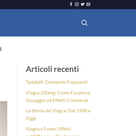
I
Articoli recenti
Tadalafil: Domande Frequenti
Viagra 100mg: Come Funziona,
Dosaggio ed Effetti Collaterali
La Storia del Viagra: Dal 1998 a
Oggi
Viagra e Fumo: Effetti