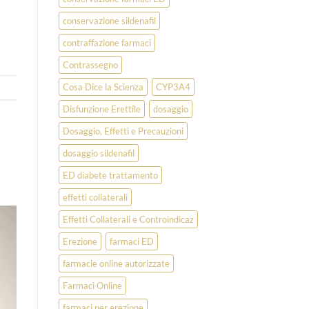
conservazione sildenafil
contraffazione farmaci
Contrassegno
Cosa Dice la Scienza
CYP3A4
Disfunzione Erettile
dosaggio
Dosaggio, Effetti e Precauzioni
dosaggio sildenafil
ED diabete trattamento
effetti collaterali
Effetti Collaterali e Controindicaz
Erezione
farmaci ED
farmacie online autorizzate
Farmaci Online
farmaci per erezione