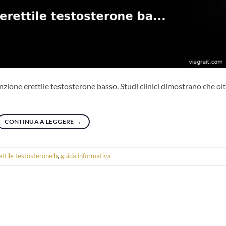
zione erettile testosterone basso. Studi clinici dimostrano che olt
CONTINUA A LEGGERE
→
ettile testosterone b
,
guida informativa