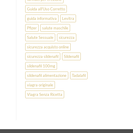
Guida all'Uso Corretto
guida informativa
Levitra
Pfizer
salute maschile
Salute Sessuale
sicurezza
sicurezza acquisto online
sicurezza sildenafil
Sildenafil
sildenafil 100mg
sildenafil alimentazione
Tadalafil
viagra originale
Viagra Senza Ricetta