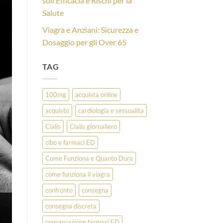
sull’Efficacia e Rischi per la
Salute
Viagra e Anziani: Sicurezza e
Dosaggio per gli Over 65
TAG
100mg
acquista online
acquisto
cardiologia e sessualita
Cialis
Cialis giornaliero
cibo e farmaci ED
Come Funziona e Quanto Dura
come funziona il viagra
confronto
consegna
consegna discreta
conservazione farmaci ED