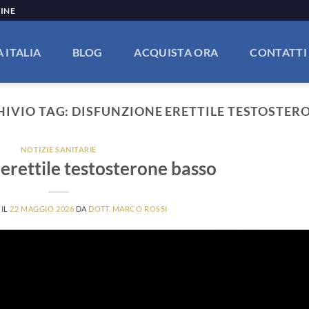
LINE
 ITALIA
BLOG
ACQUISTA ORA
CONTATTI
HIVIO TAG:
DISFUNZIONE ERETTILE TESTOSTER
NOTIZIE SANITARIE
erettile testosterone basso
 IL
22 MAGGIO 2026
DA
DOTT. MARCO ROSSI