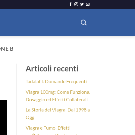
ONE B
Articoli recenti
Tadalafil: Domande Frequenti
Viagra 100mg: Come Funziona,
Dosaggio ed Effetti Collaterali
La Storia del Viagra: Dal 1998 a
Oggi
Viagra e Fumo: Effetti