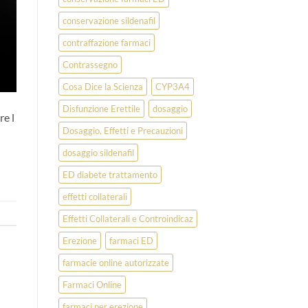
conservazione sildenafil
contraffazione farmaci
Contrassegno
Cosa Dice la Scienza
CYP3A4
Disfunzione Erettile
dosaggio
re l
Dosaggio, Effetti e Precauzioni
dosaggio sildenafil
ED diabete trattamento
effetti collaterali
Effetti Collaterali e Controindicaz
Erezione
farmaci ED
farmacie online autorizzate
Farmaci Online
farmaci per erezione