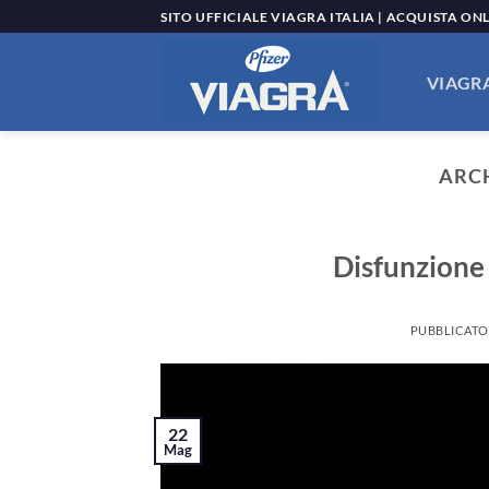
Salta
SITO UFFICIALE VIAGRA ITALIA | ACQUISTA ON
ai
contenuti
VIAGRA
ARC
Disfunzione 
PUBBLICATO
22
Mag