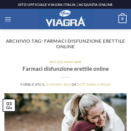
Salta
SITO UFFICIALE VIAGRA ITALIA | ACQUISTA ONLINE
ai
contenuti
0
ARCHIVIO TAG:
FARMACI DISFUNZIONE ERETTILE
ONLINE
NOTIZIE SANITARIE
Farmaci disfunzione erettile online
PUBBLICATO IL
3 GIUGNO 2026
DA
DOTT. MARCO ROSSI
03
Giu