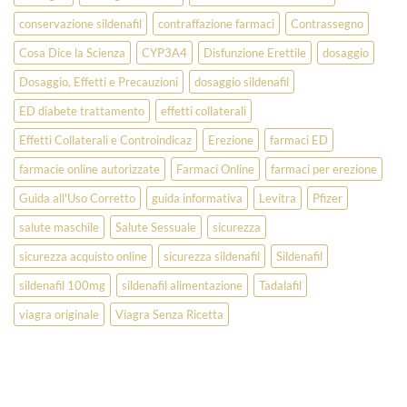
conservazione sildenafil
contraffazione farmaci
Contrassegno
Cosa Dice la Scienza
CYP3A4
Disfunzione Erettile
dosaggio
Dosaggio, Effetti e Precauzioni
dosaggio sildenafil
ED diabete trattamento
effetti collaterali
Effetti Collaterali e Controindicaz
Erezione
farmaci ED
farmacie online autorizzate
Farmaci Online
farmaci per erezione
Guida all'Uso Corretto
guida informativa
Levitra
Pfizer
salute maschile
Salute Sessuale
sicurezza
sicurezza acquisto online
sicurezza sildenafil
Sildenafil
sildenafil 100mg
sildenafil alimentazione
Tadalafil
viagra originale
Viagra Senza Ricetta