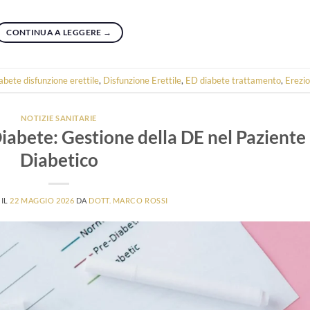
CONTINUA A LEGGERE
→
abete disfunzione erettile
,
Disfunzione Erettile
,
ED diabete trattamento
,
Erezi
NOTIZIE SANITARIE
Diabete: Gestione della DE nel Paziente
Diabetico
 IL
22 MAGGIO 2026
DA
DOTT. MARCO ROSSI