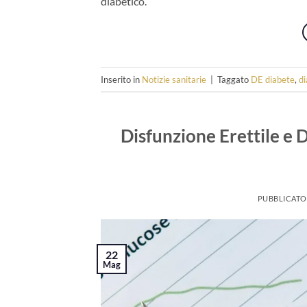
diabetico.
Inserito in
Notizie sanitarie
|
Taggato
DE diabete
,
di
Disfunzione Erettile e 
PUBBLICATO
22
Mag