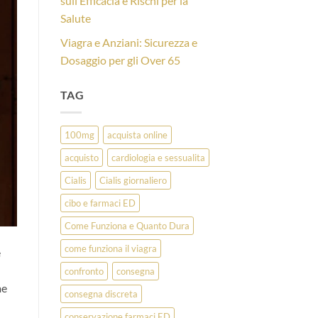
sull’Efficacia e Rischi per la
Salute
Viagra e Anziani: Sicurezza e
Dosaggio per gli Over 65
TAG
100mg
acquista online
acquisto
cardiologia e sessualita
Cialis
Cialis giornaliero
cibo e farmaci ED
Come Funziona e Quanto Dura
come funziona il viagra
e
confronto
consegna
me
consegna discreta
conservazione farmaci ED