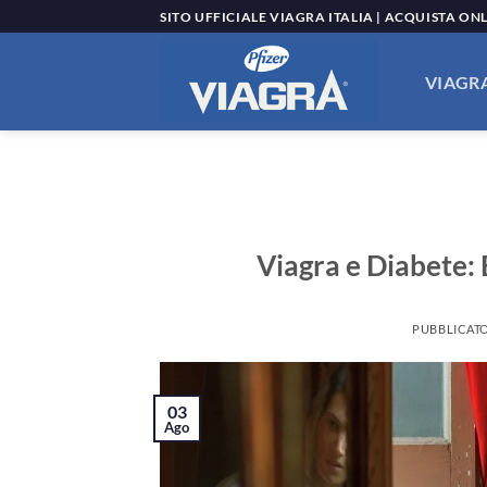
Salta
SITO UFFICIALE VIAGRA ITALIA | ACQUISTA ON
ai
contenuti
VIAGRA
Viagra e Diabete: E
PUBBLICATO
03
Ago