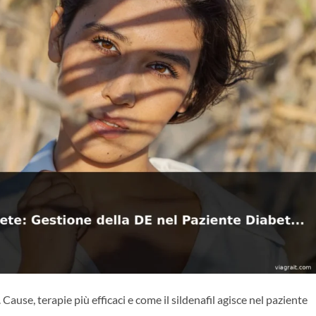
 Cause, terapie più efficaci e come il sildenafil agisce nel paziente