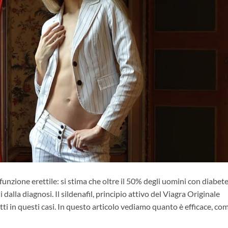
funzione erettile: si stima che oltre il 50% degli uomini con diabet
dalla diagnosi. Il sildenafil, principio attivo del Viagra Originale
ti in questi casi. In questo articolo vediamo quanto è efficace, co