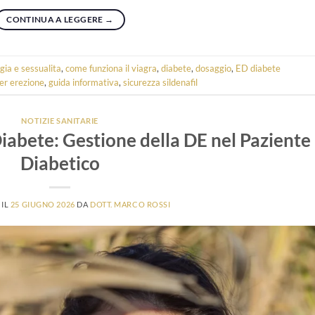
CONTINUA A LEGGERE
→
gia e sessualita
,
come funziona il viagra
,
diabete
,
dosaggio
,
ED diabete
er erezione
,
guida informativa
,
sicurezza sildenafil
NOTIZIE SANITARIE
Diabete: Gestione della DE nel Paziente
Diabetico
 IL
25 GIUGNO 2026
DA
DOTT. MARCO ROSSI