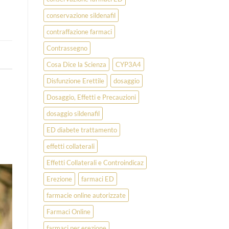
conservazione sildenafil
contraffazione farmaci
Contrassegno
Cosa Dice la Scienza
CYP3A4
Disfunzione Erettile
dosaggio
Dosaggio, Effetti e Precauzioni
dosaggio sildenafil
ED diabete trattamento
effetti collaterali
Effetti Collaterali e Controindicaz
Erezione
farmaci ED
farmacie online autorizzate
Farmaci Online
farmaci per erezione