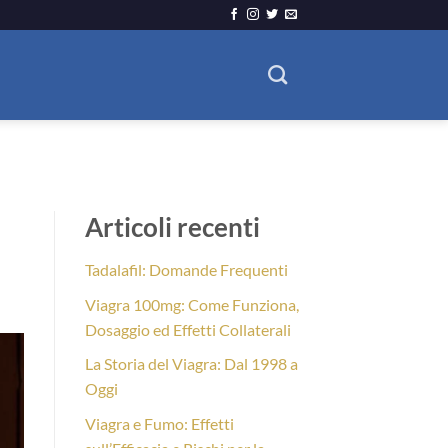
Articoli recenti
Tadalafil: Domande Frequenti
Viagra 100mg: Come Funziona,
Dosaggio ed Effetti Collaterali
La Storia del Viagra: Dal 1998 a
Oggi
Viagra e Fumo: Effetti