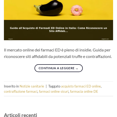
Il mercato online dei farmaci ED è pieno di insidie. Guida per
riconoscere siti affidabili da potenziali truffe e contraffazioni.
CONTINUA A LEGGERE
→
Inserito in
Notizie sanitarie
|
Taggato
acquisto farmaci ED online
,
contraffazione farmaci
,
farmaci online sicuri
,
farmacia online DE
Articoli recenti