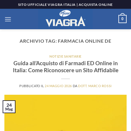
Salta
SITO UFFICIALE VIAGRA ITALIA | ACQUISTA ONLINE
ai
contenuti
0
ARCHIVIO TAG:
FARMACIA ONLINE DE
NOTIZIE SANITARIE
Guida all’Acquisto di Farmadi ED Online in
Italia: Come Riconoscere un Sito Affidabile
PUBBLICATO IL
24 MAGGIO 2026
DA
DOTT. MARCO ROSSI
24
Mag