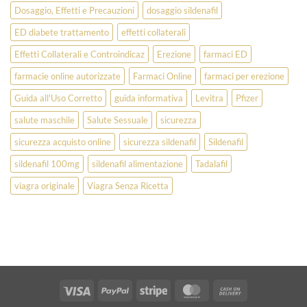
Dosaggio, Effetti e Precauzioni
dosaggio sildenafil
ED diabete trattamento
effetti collaterali
Effetti Collaterali e Controindicaz
Erezione
farmaci ED
farmacie online autorizzate
Farmaci Online
farmaci per erezione
Guida all'Uso Corretto
guida informativa
Levitra
Pfizer
salute maschile
Salute Sessuale
sicurezza
sicurezza acquisto online
sicurezza sildenafil
Sildenafil
sildenafil 100mg
sildenafil alimentazione
Tadalafil
viagra originale
Viagra Senza Ricetta
Visa
PayPal
Stripe
MasterCard
Cash
On