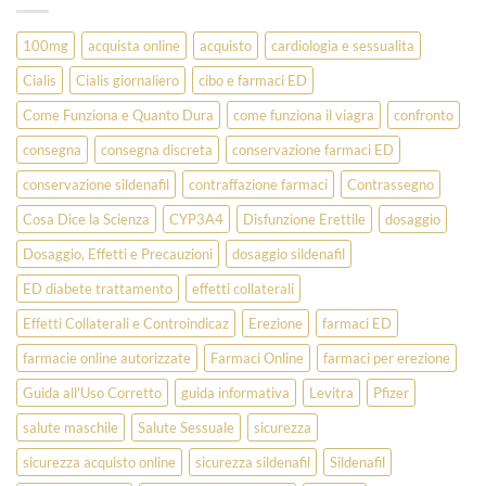
100mg
acquista online
acquisto
cardiologia e sessualita
Cialis
Cialis giornaliero
cibo e farmaci ED
Come Funziona e Quanto Dura
come funziona il viagra
confronto
consegna
consegna discreta
conservazione farmaci ED
conservazione sildenafil
contraffazione farmaci
Contrassegno
Cosa Dice la Scienza
CYP3A4
Disfunzione Erettile
dosaggio
Dosaggio, Effetti e Precauzioni
dosaggio sildenafil
ED diabete trattamento
effetti collaterali
Effetti Collaterali e Controindicaz
Erezione
farmaci ED
farmacie online autorizzate
Farmaci Online
farmaci per erezione
Guida all'Uso Corretto
guida informativa
Levitra
Pfizer
salute maschile
Salute Sessuale
sicurezza
sicurezza acquisto online
sicurezza sildenafil
Sildenafil