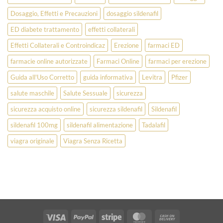
Dosaggio, Effetti e Precauzioni
dosaggio sildenafil
ED diabete trattamento
effetti collaterali
Effetti Collaterali e Controindicaz
Erezione
farmaci ED
farmacie online autorizzate
Farmaci Online
farmaci per erezione
Guida all'Uso Corretto
guida informativa
Levitra
Pfizer
salute maschile
Salute Sessuale
sicurezza
sicurezza acquisto online
sicurezza sildenafil
Sildenafil
sildenafil 100mg
sildenafil alimentazione
Tadalafil
viagra originale
Viagra Senza Ricetta
Visa
PayPal
Stripe
MasterCard
Cash