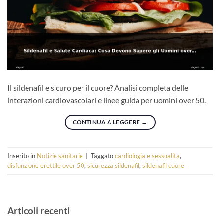
Il sildenafil e sicuro per il cuore? Analisi completa delle
interazioni cardiovascolari e linee guida per uomini over 50.
CONTINUA A LEGGERE
→
Inserito in
Notizie sanitarie
|
Taggato
cardiologia e sessualita
,
disfunzione erettile over 50
,
sicurezza sildenafil
,
sildenafil cuore
Articoli recenti