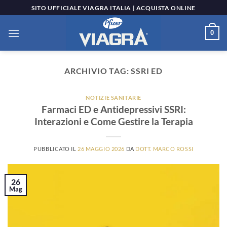
Salta
SITO UFFICIALE VIAGRA ITALIA | ACQUISTA ONLINE
ai
contenuti
0
ARCHIVIO TAG:
SSRI ED
NOTIZIE SANITARIE
Farmaci ED e Antidepressivi SSRI:
Interazioni e Come Gestire la Terapia
PUBBLICATO IL
26 MAGGIO 2026
DA
DOTT. MARCO ROSSI
26
Mag