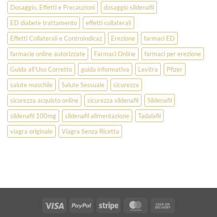
Dosaggio, Effetti e Precauzioni
dosaggio sildenafil
ED diabete trattamento
effetti collaterali
Effetti Collaterali e Controindicaz
Erezione
farmaci ED
farmacie online autorizzate
Farmaci Online
farmaci per erezione
Guida all'Uso Corretto
guida informativa
Levitra
Pfizer
salute maschile
Salute Sessuale
sicurezza
sicurezza acquisto online
sicurezza sildenafil
Sildenafil
sildenafil 100mg
sildenafil alimentazione
Tadalafil
viagra originale
Viagra Senza Ricetta
Visa
PayPal
Stripe
MasterCard
Cash
On