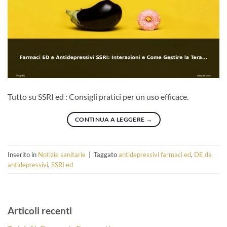
Tutto su SSRI ed : Consigli pratici per un uso efficace.
CONTINUA A LEGGERE
→
Inserito in
Notizie sanitarie
|
Taggato
antidepressivi farmaci ed
,
DE da
antidepressivi
,
SSRI ed
Articoli recenti