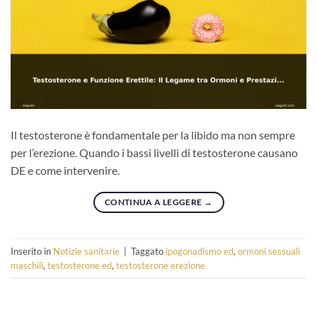
Il testosterone è fondamentale per la libido ma non sempre
per l’erezione. Quando i bassi livelli di testosterone causano
DE e come intervenire.
CONTINUA A LEGGERE
→
Inserito in
Notizie sanitarie
|
Taggato
ipogonadismo ed
,
ormoni sessuali
maschili
,
testosterone ed
,
testosterone erezione