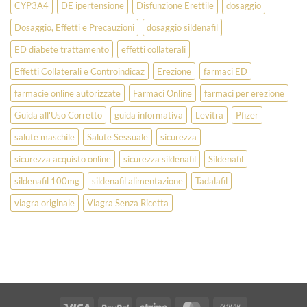
CYP3A4
DE ipertensione
Disfunzione Erettile
dosaggio
Dosaggio, Effetti e Precauzioni
dosaggio sildenafil
ED diabete trattamento
effetti collaterali
Effetti Collaterali e Controindicaz
Erezione
farmaci ED
farmacie online autorizzate
Farmaci Online
farmaci per erezione
Guida all'Uso Corretto
guida informativa
Levitra
Pfizer
salute maschile
Salute Sessuale
sicurezza
sicurezza acquisto online
sicurezza sildenafil
Sildenafil
sildenafil 100mg
sildenafil alimentazione
Tadalafil
viagra originale
Viagra Senza Ricetta
Visa
PayPal
Stripe
MasterCard
Cash