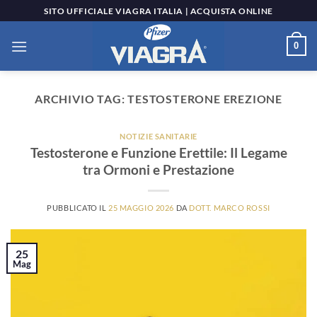
Salta
SITO UFFICIALE VIAGRA ITALIA | ACQUISTA ONLINE
ai
contenuti
0
ARCHIVIO TAG:
TESTOSTERONE EREZIONE
NOTIZIE SANITARIE
Testosterone e Funzione Erettile: Il Legame
tra Ormoni e Prestazione
PUBBLICATO IL
25 MAGGIO 2026
DA
DOTT. MARCO ROSSI
25
Mag