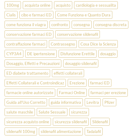
100mg
acquista online
acquisto
cardiologia e sessualita
Cialis
cibo e farmaci ED
Come Funziona e Quanto Dura
come funziona il viagra
confronto
consegna
consegna discreta
conservazione farmaci ED
conservazione sildenafil
contraffazione farmaci
Contrassegno
Cosa Dice la Scienza
CYP3A4
DE ipertensione
Disfunzione Erettile
dosaggio
Dosaggio, Effetti e Precauzioni
dosaggio sildenafil
ED diabete trattamento
effetti collaterali
Effetti Collaterali e Controindicaz
Erezione
farmaci ED
farmacie online autorizzate
Farmaci Online
farmaci per erezione
Guida all'Uso Corretto
guida informativa
Levitra
Pfizer
salute maschile
Salute Sessuale
sicurezza
sicurezza acquisto online
sicurezza sildenafil
Sildenafil
sildenafil 100mg
sildenafil alimentazione
Tadalafil