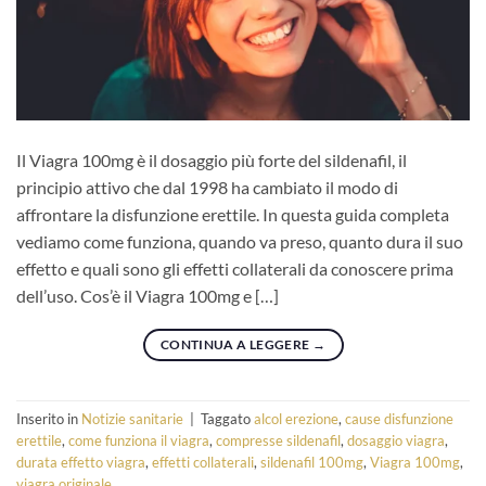
Il Viagra 100mg è il dosaggio più forte del sildenafil, il
principio attivo che dal 1998 ha cambiato il modo di
affrontare la disfunzione erettile. In questa guida completa
vediamo come funziona, quando va preso, quanto dura il suo
effetto e quali sono gli effetti collaterali da conoscere prima
dell’uso. Cos’è il Viagra 100mg e […]
CONTINUA A LEGGERE
→
Inserito in
Notizie sanitarie
|
Taggato
alcol erezione
,
cause disfunzione
erettile
,
come funziona il viagra
,
compresse sildenafil
,
dosaggio viagra
,
durata effetto viagra
,
effetti collaterali
,
sildenafil 100mg
,
Viagra 100mg
,
viagra originale