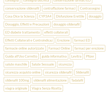
consegna
consegna discreta
conservazione farmaci ED
conservazione sildenafil
contraffazione farmaci
Contrassegno
Cosa Dice la Scienza
CYP3A4
Disfunzione Erettile
dosaggio
Dosaggio, Effetti e Precauzioni
dosaggio sildenafil
ED diabete trattamento
effetti collaterali
Effetti Collaterali e Controindicaz
Erezione
farmaci ED
farmacie online autorizzate
Farmaci Online
farmaci per erezione
Guida all'Uso Corretto
guida informativa
Levitra
Pfizer
salute maschile
Salute Sessuale
sicurezza
sicurezza acquisto online
sicurezza sildenafil
Sildenafil
sildenafil 100mg
sildenafil alimentazione
Tadalafil
viagra originale
Viagra Senza Ricetta