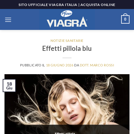
Salta
SITO UFFICIALE VIAGRA ITALIA | ACQUISTA ONLINE
ai
contenuti
0
NOTIZIE SANITARIE
Effetti pillola blu
PUBBLICATO IL
18 GIUGNO 2026
DA
DOTT. MARCO ROSSI
18
Giu