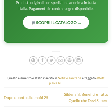
Prodotti originali con spedizione anonima in tutta
Italia. Pagamento in contrassegno disponibile.
SCOPRI IL CATALOGO →
Questo elemento è stato inserito in
Notizie sanitarie
e taggato
effetti
pillola blu
.
Sildenafil: Benefici e Tutto
Dopo quanto sildenafil 25
Quello che Devi Sapere