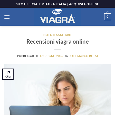
Salta
SITO UFFICIALE VIAGRA ITALIA | ACQUISTA ONLINE
ai
contenuti
0
NOTIZIE SANITARIE
Recensioni viagra online
PUBBLICATO IL
17 GIUGNO 2026
DA
DOTT. MARCO ROSSI
17
Giu