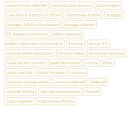
conservazione sildenafil
contraffazione farmaci
Contrassegno
Cosa Dice la Scienza
CYP3A4
Disfunzione Erettile
dosaggio
Dosaggio, Effetti e Precauzioni
dosaggio sildenafil
ED diabete trattamento
effetti collaterali
Effetti Collaterali e Controindicaz
Erezione
farmaci ED
farmacie online autorizzate
Farmaci Online
farmaci per erezione
Guida all'Uso Corretto
guida informativa
Levitra
Pfizer
salute maschile
Salute Sessuale
sicurezza
sicurezza acquisto online
sicurezza sildenafil
Sildenafil
sildenafil 100mg
sildenafil alimentazione
Tadalafil
viagra originale
Viagra Senza Ricetta