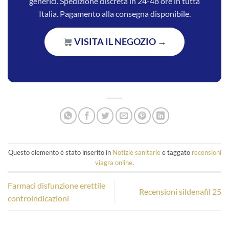
generici. Spedizione discreta in 24-48 ore in tutta
Italia. Pagamento alla consegna disponibile.
VISITA IL NEGOZIO →
Questo elemento è stato inserito in
Notizie sanitarie
e taggato
recensioni
viagra online
.
Farmaci disfunzione erettile
Recensioni sildenafil 25
controindicazioni