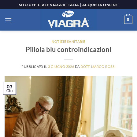
Salta
SITO UFFICIALE VIAGRA ITALIA | ACQUISTA ONLINE
ai
contenuti
0
NOTIZIE SANITARIE
Pillola blu controindicazioni
PUBBLICATO IL
3 GIUGNO 2026
DA
DOTT. MARCO ROSSI
03
Giu