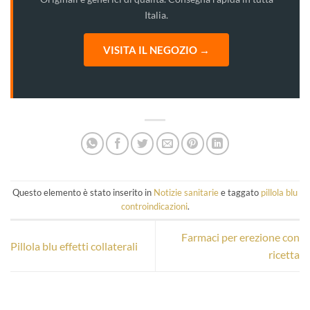
Italia.
VISITA IL NEGOZIO →
Questo elemento è stato inserito in
Notizie sanitarie
e taggato
pillola blu
controindicazioni
.
Farmaci per erezione con
Pillola blu effetti collaterali
ricetta