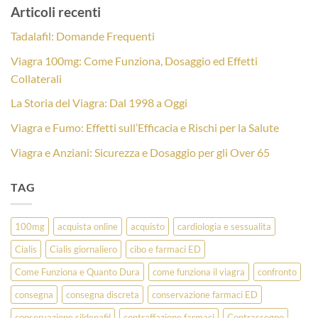
Articoli recenti
Tadalafil: Domande Frequenti
Viagra 100mg: Come Funziona, Dosaggio ed Effetti
Collaterali
La Storia del Viagra: Dal 1998 a Oggi
Viagra e Fumo: Effetti sull’Efficacia e Rischi per la Salute
Viagra e Anziani: Sicurezza e Dosaggio per gli Over 65
TAG
100mg
acquista online
acquisto
cardiologia e sessualita
Cialis
Cialis giornaliero
cibo e farmaci ED
Come Funziona e Quanto Dura
come funziona il viagra
confronto
consegna
consegna discreta
conservazione farmaci ED
conservazione sildenafil
contraffazione farmaci
Contrassegno