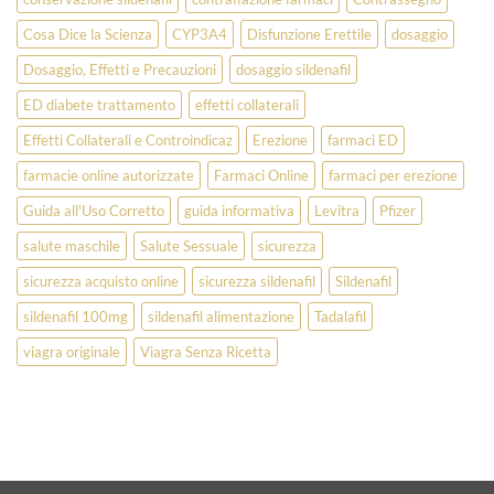
Cosa Dice la Scienza
CYP3A4
Disfunzione Erettile
dosaggio
Dosaggio, Effetti e Precauzioni
dosaggio sildenafil
ED diabete trattamento
effetti collaterali
Effetti Collaterali e Controindicaz
Erezione
farmaci ED
farmacie online autorizzate
Farmaci Online
farmaci per erezione
Guida all'Uso Corretto
guida informativa
Levitra
Pfizer
salute maschile
Salute Sessuale
sicurezza
sicurezza acquisto online
sicurezza sildenafil
Sildenafil
sildenafil 100mg
sildenafil alimentazione
Tadalafil
viagra originale
Viagra Senza Ricetta