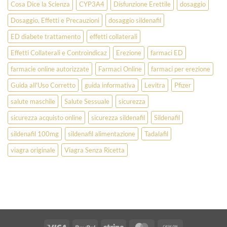
Cosa Dice la Scienza
CYP3A4
Disfunzione Erettile
dosaggio
Dosaggio, Effetti e Precauzioni
dosaggio sildenafil
ED diabete trattamento
effetti collaterali
Effetti Collaterali e Controindicaz
Erezione
farmaci ED
farmacie online autorizzate
Farmaci Online
farmaci per erezione
Guida all'Uso Corretto
guida informativa
Levitra
Pfizer
salute maschile
Salute Sessuale
sicurezza
sicurezza acquisto online
sicurezza sildenafil
Sildenafil
sildenafil 100mg
sildenafil alimentazione
Tadalafil
viagra originale
Viagra Senza Ricetta
Visa
PayPal
Stripe
MasterCard
Cash