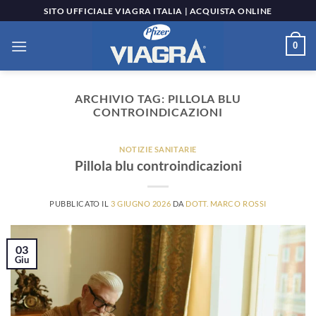
Salta
SITO UFFICIALE VIAGRA ITALIA | ACQUISTA ONLINE
ai
contenuti
0
ARCHIVIO TAG:
PILLOLA BLU
CONTROINDICAZIONI
NOTIZIE SANITARIE
Pillola blu controindicazioni
PUBBLICATO IL
3 GIUGNO 2026
DA
DOTT. MARCO ROSSI
03
Giu