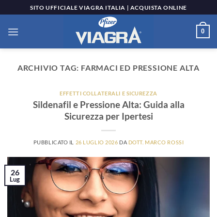
Salta
SITO UFFICIALE VIAGRA ITALIA | ACQUISTA ONLINE
ai
contenuti
0
ARCHIVIO TAG:
FARMACI ED PRESSIONE ALTA
EFFETTI COLLATERALI E SICUREZZA
Sildenafil e Pressione Alta: Guida alla
Sicurezza per Ipertesi
PUBBLICATO IL
26 LUGLIO 2026
DA
DOTT. MARCO ROSSI
26
Lug