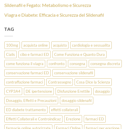
Sildenafil e Fegato: Metabolismo e Sicurezza
Viagra e Diabete: Efficacia e Sicurezza del Sildenafil
TAG
100mg
acquista online
acquisto
cardiologia e sessualita
Cialis
cibo e farmaci ED
Come Funziona e Quanto Dura
come funziona il viagra
confronto
consegna
consegna discreta
conservazione farmaci ED
conservazione sildenafil
contraffazione farmaci
Contrassegno
Cosa Dice la Scienza
CYP3A4
DE ipertensione
Disfunzione Erettile
dosaggio
Dosaggio, Effetti e Precauzioni
dosaggio sildenafil
ED diabete trattamento
effetti collaterali
Effetti Collaterali e Controindicaz
Erezione
farmaci ED
farmacie online autorizzate
Farmaci Online
farmaci per erezione