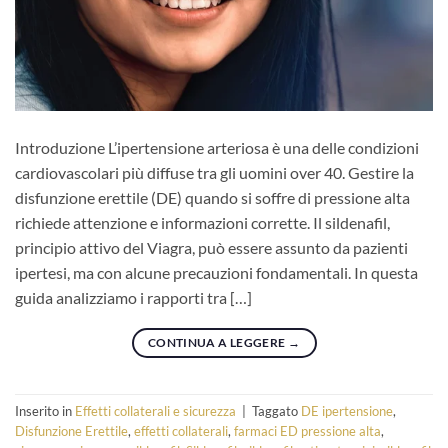
Introduzione L’ipertensione arteriosa è una delle condizioni
cardiovascolari più diffuse tra gli uomini over 40. Gestire la
disfunzione erettile (DE) quando si soffre di pressione alta
richiede attenzione e informazioni corrette. Il sildenafil,
principio attivo del Viagra, può essere assunto da pazienti
ipertesi, ma con alcune precauzioni fondamentali. In questa
guida analizziamo i rapporti tra […]
CONTINUA A LEGGERE
→
Inserito in
Effetti collaterali e sicurezza
|
Taggato
DE ipertensione
,
Disfunzione Erettile
,
effetti collaterali
,
farmaci ED pressione alta
,