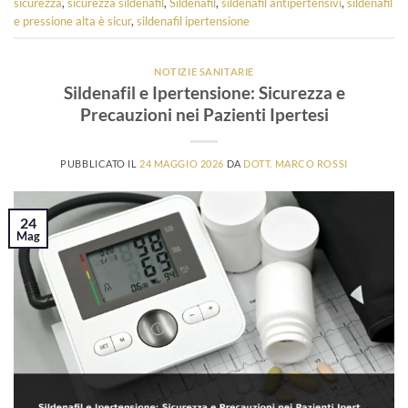
sicurezza
,
sicurezza sildenafil
,
Sildenafil
,
sildenafil antipertensivi
,
sildenafil
e pressione alta è sicur
,
sildenafil ipertensione
NOTIZIE SANITARIE
Sildenafil e Ipertensione: Sicurezza e
Precauzioni nei Pazienti Ipertesi
PUBBLICATO IL
24 MAGGIO 2026
DA
DOTT. MARCO ROSSI
24
Mag