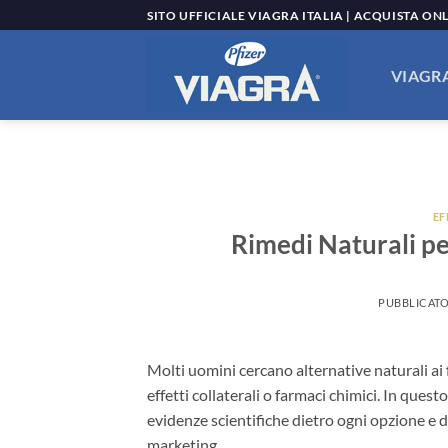
Salta
SITO UFFICIALE VIAGRA ITALIA | ACQUISTA ON
ai
contenuti
VIAGRA
EF
Rimedi Naturali per
PUBBLICATO
Molti uomini cercano alternative naturali ai f
effetti collaterali o farmaci chimici. In ques
evidenze scientifiche dietro ogni opzione e 
marketing.