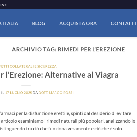
LINE
 ITALIA
BLOG
ACQUISTA ORA
CONTATTI
ARCHIVIO TAG:
RIMEDI PER L’EREZIONE
FETTI COLLATERALI E SICUREZZA
 l’Erezione: Alternative al Viagra
 IL
17 LUGLIO 2025
DA
DOTT. MARCO ROSSI
armaci per la disfunzione erettile, spinti dal desiderio di evitare
to articolo esaminiamo i rimedi naturali più popolari, analizzando le
distinguendo tra ciò che funziona veramente e ciò che è solo