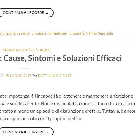
CONTINUA A LEGGERE
→
sfunzione Erettile
,
Erezione
,
Rimedi per l'Erezione
,
Salute Sessuale
INFORMAZIONI SUL VIAGRA
: Cause, Sintomi e Soluzioni Efficaci
 IL
15 LUGLIO 2025
DA
DOTT. MARCO ROSSI
ta impotenza, è l’incapacità di ottenere o mantenere un’erezione
uale soddisfacente. Non è una malattia rara: si stima che circa la 
mentato almeno un episodio di disfunzione erettile. Tuttavia, è anco
rlare apertamente con il proprio medico.
CONTINUA A LEGGERE
→