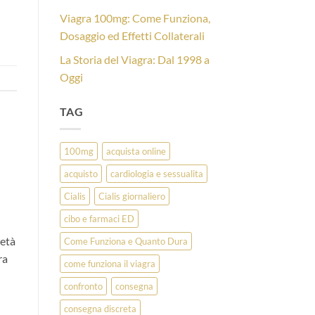
Viagra 100mg: Come Funziona,
Dosaggio ed Effetti Collaterali
La Storia del Viagra: Dal 1998 a
Oggi
TAG
100mg
acquista online
acquisto
cardiologia e sessualita
Cialis
Cialis giornaliero
cibo e farmaci ED
metà
Come Funziona e Quanto Dura
ra
come funziona il viagra
confronto
consegna
consegna discreta