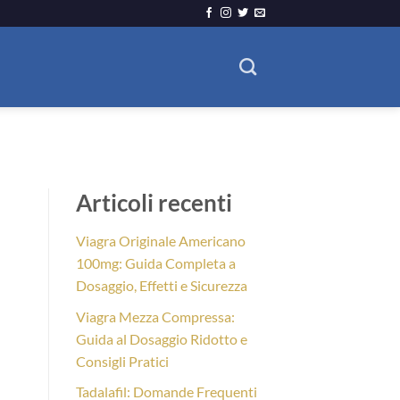
Articoli recenti
Viagra Originale Americano
100mg: Guida Completa a
Dosaggio, Effetti e Sicurezza
Viagra Mezza Compressa:
Guida al Dosaggio Ridotto e
Consigli Pratici
Tadalafil: Domande Frequenti