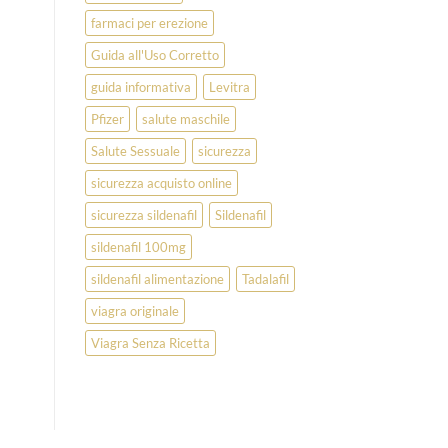
farmaci per erezione
Guida all'Uso Corretto
guida informativa
Levitra
Pfizer
salute maschile
Salute Sessuale
sicurezza
sicurezza acquisto online
sicurezza sildenafil
Sildenafil
sildenafil 100mg
sildenafil alimentazione
Tadalafil
viagra originale
Viagra Senza Ricetta