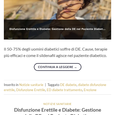
Il 50-75% degli uomini diabetici soffre di DE. Cause, terapie
più efficaci e come il sildenafil agisce nel paziente diabetico.
CONTINUA A LEGGERE
→
Inserito in
Notizie sanitarie
|
Taggato
DE diabete
,
diabete disfunzione
erettile
,
Disfunzione Erettile
,
ED diabete trattamento
,
Erezione
NOTIZIE SANITARIE
Disfunzione Erettile e Diabete: Gestione