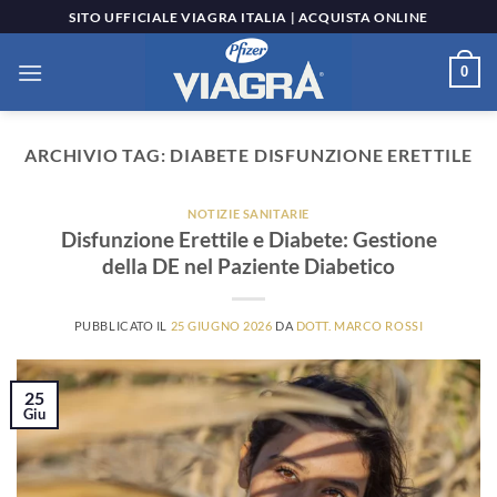
Salta
SITO UFFICIALE VIAGRA ITALIA | ACQUISTA ONLINE
ai
contenuti
0
ARCHIVIO TAG:
DIABETE DISFUNZIONE ERETTILE
NOTIZIE SANITARIE
Disfunzione Erettile e Diabete: Gestione
della DE nel Paziente Diabetico
PUBBLICATO IL
25 GIUGNO 2026
DA
DOTT. MARCO ROSSI
25
Giu