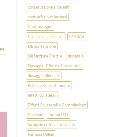
conservazione sildenafil
contraffazione farmaci
Contrassegno
Cosa Dice la Scienza
CYP3A4
DE ipertensione
one
Disfunzione Erettile
dosaggio
Dosaggio, Effetti e Precauzioni
dosaggio sildenafil
ED diabete trattamento
effetti collaterali
Effetti Collaterali e Controindicaz
Erezione
farmaci ED
farmacie online autorizzate
Farmaci Online