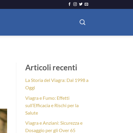
Articoli recenti
La Storia del Viagra: Dal 1998 a
Oggi
Viagra e Fumo: Effetti
sull’Efficacia e Rischi per la
Salute
Viagra e Anziani: Sicurezza e
Dosaggio per gli Over 65