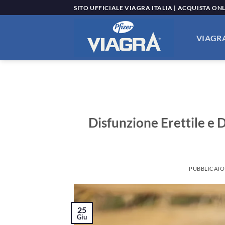
Salta
SITO UFFICIALE VIAGRA ITALIA | ACQUISTA ON
ai
contenuti
VIAGRA
Disfunzione Erettile e 
PUBBLICATO
25
Giu