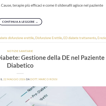
 Cause, terapie più efficaci e come il sildenafil agisce nel paziente
CONTINUA A LEGGERE
→
abete disfunzione erettile
,
Disfunzione Erettile
,
ED diabete trattamento
,
Erezi
NOTIZIE SANITARIE
Diabete: Gestione della DE nel Paziente
Diabetico
 IL
22 MAGGIO 2026
DA
DOTT. MARCO ROSSI