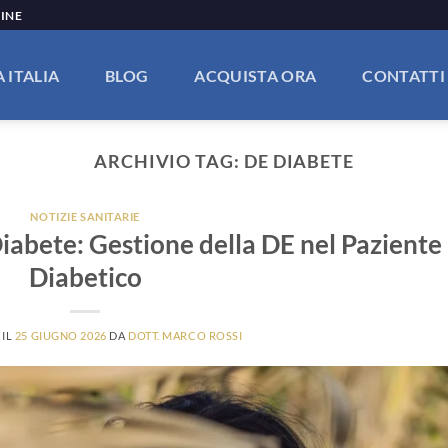
LINE
 ITALIA
BLOG
ACQUISTA ORA
CONTATTI
ARCHIVIO TAG:
DE DIABETE
NOTIZIE SANITARIE
Diabete: Gestione della DE nel Paziente
Diabetico
 IL
25 GIUGNO 2026
DA
DOTT. MARCO ROSSI