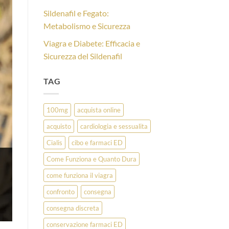
Sildenafil e Fegato:
Metabolismo e Sicurezza
Viagra e Diabete: Efficacia e
Sicurezza del Sildenafil
TAG
100mg
acquista online
acquisto
cardiologia e sessualita
Cialis
cibo e farmaci ED
Come Funziona e Quanto Dura
come funziona il viagra
confronto
consegna
consegna discreta
conservazione farmaci ED