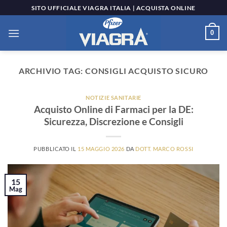
Salta
SITO UFFICIALE VIAGRA ITALIA | ACQUISTA ONLINE
ai
contenuti
0
ARCHIVIO TAG:
CONSIGLI ACQUISTO SICURO
NOTIZIE SANITARIE
Acquisto Online di Farmaci per la DE:
Sicurezza, Discrezione e Consigli
PUBBLICATO IL
15 MAGGIO 2026
DA
DOTT. MARCO ROSSI
15
Mag