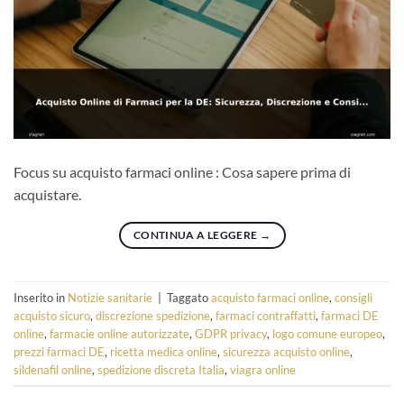
Focus su acquisto farmaci online : Cosa sapere prima di
acquistare.
CONTINUA A LEGGERE
→
Inserito in
Notizie sanitarie
|
Taggato
acquisto farmaci online
,
consigli
acquisto sicuro
,
discrezione spedizione
,
farmaci contraffatti
,
farmaci DE
online
,
farmacie online autorizzate
,
GDPR privacy
,
logo comune europeo
,
prezzi farmaci DE
,
ricetta medica online
,
sicurezza acquisto online
,
sildenafil online
,
spedizione discreta Italia
,
viagra online