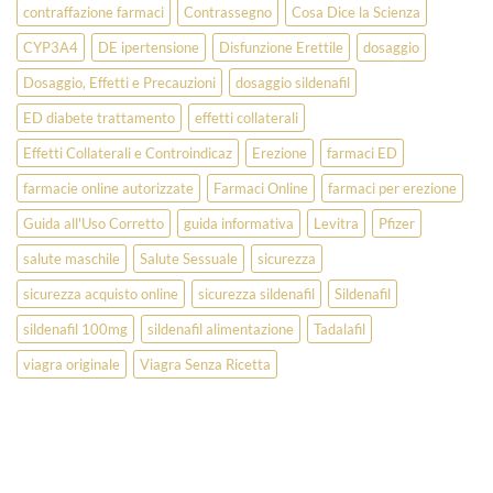
contraffazione farmaci
Contrassegno
Cosa Dice la Scienza
CYP3A4
DE ipertensione
Disfunzione Erettile
dosaggio
Dosaggio, Effetti e Precauzioni
dosaggio sildenafil
ED diabete trattamento
effetti collaterali
Effetti Collaterali e Controindicaz
Erezione
farmaci ED
farmacie online autorizzate
Farmaci Online
farmaci per erezione
Guida all'Uso Corretto
guida informativa
Levitra
Pfizer
salute maschile
Salute Sessuale
sicurezza
sicurezza acquisto online
sicurezza sildenafil
Sildenafil
sildenafil 100mg
sildenafil alimentazione
Tadalafil
viagra originale
Viagra Senza Ricetta