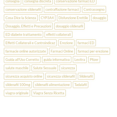
consegna
consegna discreta
conservazione farmaci ED
conservazione sildenafil
contraffazione farmaci
Contrassegno
Cosa Dice la Scienza
CYP3A4
Disfunzione Erettile
dosaggio
Dosaggio, Effetti e Precauzioni
dosaggio sildenafil
ED diabete trattamento
effetti collaterali
Effetti Collaterali e Controindicaz
Erezione
farmaci ED
farmacie online autorizzate
Farmaci Online
farmaci per erezione
Guida all'Uso Corretto
guida informativa
Levitra
Pfizer
salute maschile
Salute Sessuale
sicurezza
sicurezza acquisto online
sicurezza sildenafil
Sildenafil
sildenafil 100mg
sildenafil alimentazione
Tadalafil
viagra originale
Viagra Senza Ricetta