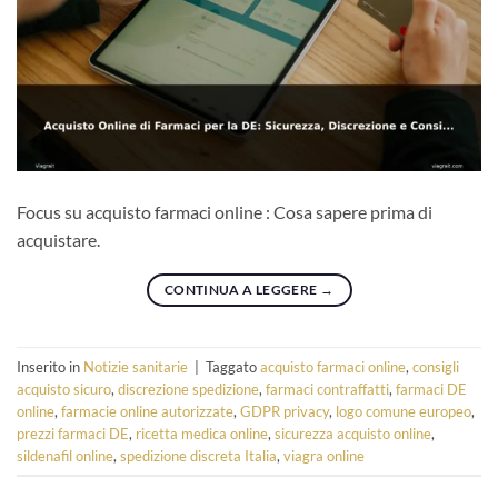
Focus su acquisto farmaci online : Cosa sapere prima di
acquistare.
CONTINUA A LEGGERE
→
Inserito in
Notizie sanitarie
|
Taggato
acquisto farmaci online
,
consigli
acquisto sicuro
,
discrezione spedizione
,
farmaci contraffatti
,
farmaci DE
online
,
farmacie online autorizzate
,
GDPR privacy
,
logo comune europeo
,
prezzi farmaci DE
,
ricetta medica online
,
sicurezza acquisto online
,
sildenafil online
,
spedizione discreta Italia
,
viagra online