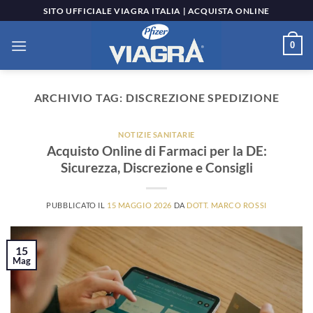
Salta
SITO UFFICIALE VIAGRA ITALIA | ACQUISTA ONLINE
ai
contenuti
0
ARCHIVIO TAG:
DISCREZIONE SPEDIZIONE
NOTIZIE SANITARIE
Acquisto Online di Farmaci per la DE:
Sicurezza, Discrezione e Consigli
PUBBLICATO IL
15 MAGGIO 2026
DA
DOTT. MARCO ROSSI
15
Mag