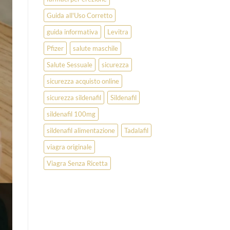
Guida all'Uso Corretto
guida informativa
Levitra
Pfizer
salute maschile
Salute Sessuale
sicurezza
sicurezza acquisto online
sicurezza sildenafil
Sildenafil
sildenafil 100mg
sildenafil alimentazione
Tadalafil
viagra originale
Viagra Senza Ricetta