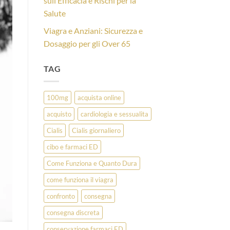
sull’Efficacia e Rischi per la
Salute
Viagra e Anziani: Sicurezza e
Dosaggio per gli Over 65
TAG
100mg
acquista online
acquisto
cardiologia e sessualita
Cialis
Cialis giornaliero
cibo e farmaci ED
Come Funziona e Quanto Dura
come funziona il viagra
confronto
consegna
consegna discreta
conservazione farmaci ED