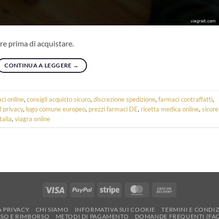
re prima di acquistare.
CONTINUA A LEGGERE
→
ci online
,
consigli acquisto sicuro
,
discrezione spedizione
,
farmaci contraffatti
,
 privacy
,
logo comune europeo
,
prezzi farmaci DE
,
ricetta medica online
,
sicur
talia
,
viagra online
Visa
PayPal
Stripe
MasterCard
Cash
On
A PRIVACY
CHI SIAMO
INFORMATIVA SUI COOKIE
TERMINI E CONDI
Delivery
RESO E RIMBORSO
METODI DI PAGAMENTO
DOMANDE FREQUENTI (FA