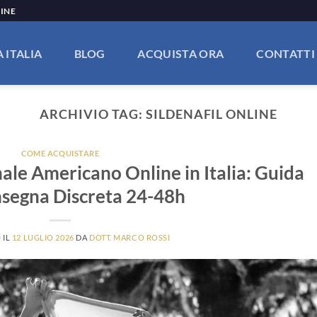
LINE
 ITALIA
BLOG
ACQUISTA ORA
CONTATTI
ARCHIVIO TAG:
SILDENAFIL ONLINE
COME ACQUISTARE
ale Americano Online in Italia: Guida
nsegna Discreta 24-48h
 IL
12 LUGLIO 2026
DA
DOTT. MARCO ROSSI