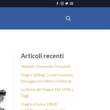
Articoli recenti
Tadalafil: Domande Frequenti
Viagra 100mg: Come Funziona,
Dosaggio ed Effetti Collaterali
La Storia del Viagra: Dal 1998 a
Oggi
Viagra e Fumo: Effetti