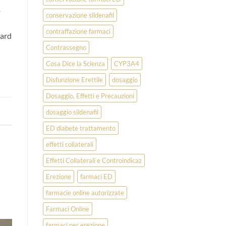
o
conservazione sildenafil
contraffazione farmaci
dard
Contrassegno
Cosa Dice la Scienza
CYP3A4
Disfunzione Erettile
dosaggio
Dosaggio, Effetti e Precauzioni
dosaggio sildenafil
ED diabete trattamento
effetti collaterali
Effetti Collaterali e Controindicaz
Erezione
farmaci ED
farmacie online autorizzate
Farmaci Online
farmaci per erezione