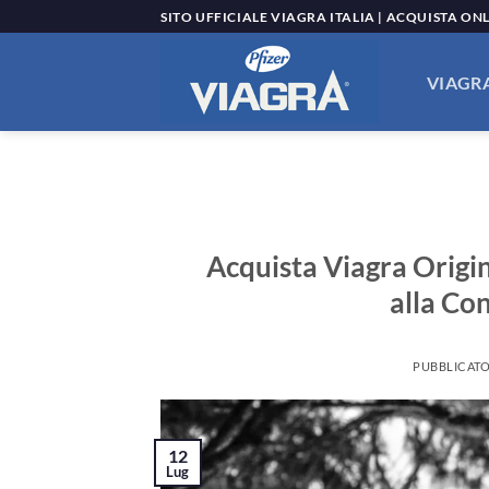
Salta
SITO UFFICIALE VIAGRA ITALIA | ACQUISTA ON
ai
contenuti
VIAGRA
Acquista Viagra Origin
alla Co
PUBBLICATO
12
Lug