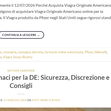
lmente il 12/07/2026 Perché Acquista Viagra Originale American
scelgono di acquistare Viagra Originale Americano online per la
a. Il Viagra prodotto da Pfizer negli Stati Uniti segue rigorosi stan
CONTINUA A LEGGERE
→
ne
,
consegna
,
consegna discreta
,
farmacie online autorizzate
,
Pfizer
,
Sildenafil
,
o
,
Viagra Senza Ricetta
NOTIZIE SANITARIE
aci per la DE: Sicurezza, Discrezione e
Consigli
 IL
15 MAGGIO 2026
DA
DOTT. MARCO ROSSI