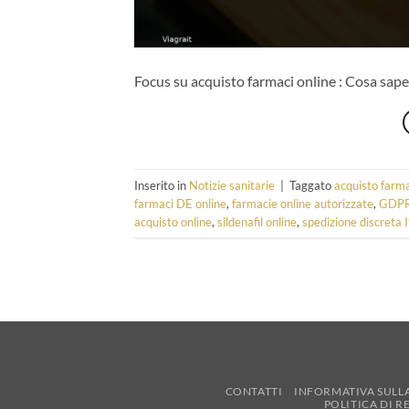
Focus su acquisto farmaci online : Cosa sape
Inserito in
Notizie sanitarie
|
Taggato
acquisto farma
farmaci DE online
,
farmacie online autorizzate
,
GDPR
acquisto online
,
sildenafil online
,
spedizione discreta I
CONTATTI
INFORMATIVA SULL
POLITICA DI 