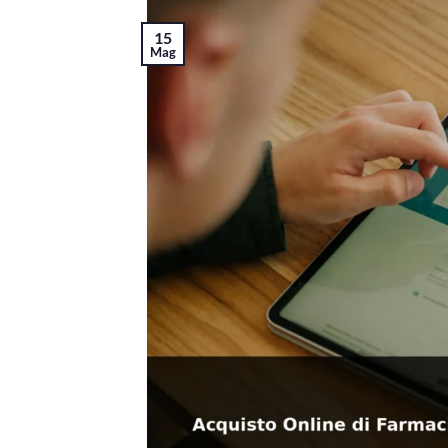
15
Mag