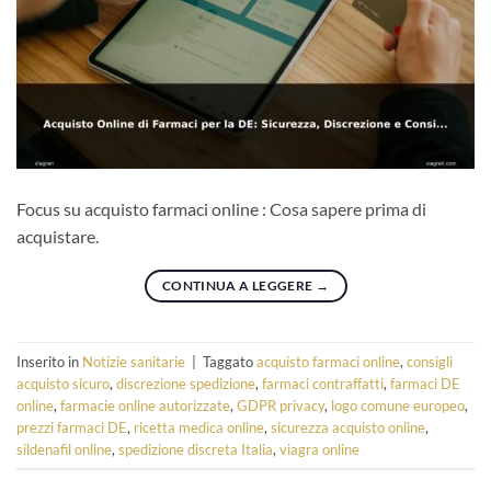
Focus su acquisto farmaci online : Cosa sapere prima di
acquistare.
CONTINUA A LEGGERE
→
Inserito in
Notizie sanitarie
|
Taggato
acquisto farmaci online
,
consigli
acquisto sicuro
,
discrezione spedizione
,
farmaci contraffatti
,
farmaci DE
online
,
farmacie online autorizzate
,
GDPR privacy
,
logo comune europeo
,
prezzi farmaci DE
,
ricetta medica online
,
sicurezza acquisto online
,
sildenafil online
,
spedizione discreta Italia
,
viagra online