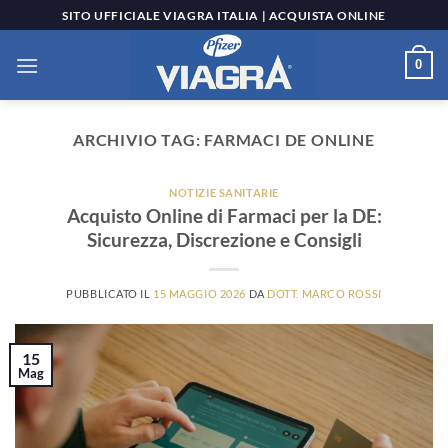
Salta
SITO UFFICIALE VIAGRA ITALIA | ACQUISTA ONLINE
ai
contenuti
0
ARCHIVIO TAG:
FARMACI DE ONLINE
NOTIZIE SANITARIE
Acquisto Online di Farmaci per la DE:
Sicurezza, Discrezione e Consigli
PUBBLICATO IL
15 MAGGIO 2026
DA
DOTT. MARCO ROSSI
15
Mag