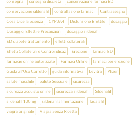
consegna
consegna discreta
conservazione farmaci ED
conservazione sildenafil
contraffazione farmaci
Contrassegno
Cosa Dice la Scienza
CYP3A4
Disfunzione Erettile
dosaggio
Dosaggio, Effetti e Precauzioni
dosaggio sildenafil
ED diabete trattamento
effetti collaterali
Effetti Collaterali e Controindicaz
Erezione
farmaci ED
farmacie online autorizzate
Farmaci Online
farmaci per erezione
Guida all'Uso Corretto
guida informativa
Levitra
Pfizer
salute maschile
Salute Sessuale
sicurezza
sicurezza acquisto online
sicurezza sildenafil
Sildenafil
sildenafil 100mg
sildenafil alimentazione
Tadalafil
viagra originale
Viagra Senza Ricetta