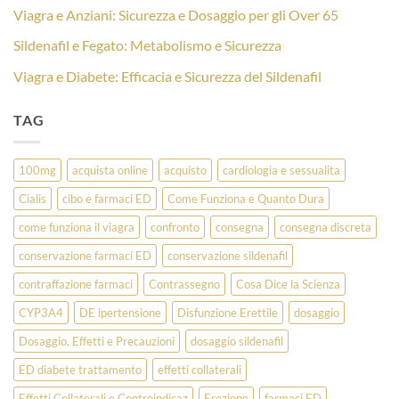
Viagra e Anziani: Sicurezza e Dosaggio per gli Over 65
Sildenafil e Fegato: Metabolismo e Sicurezza
Viagra e Diabete: Efficacia e Sicurezza del Sildenafil
TAG
100mg
acquista online
acquisto
cardiologia e sessualita
Cialis
cibo e farmaci ED
Come Funziona e Quanto Dura
come funziona il viagra
confronto
consegna
consegna discreta
conservazione farmaci ED
conservazione sildenafil
contraffazione farmaci
Contrassegno
Cosa Dice la Scienza
CYP3A4
DE ipertensione
Disfunzione Erettile
dosaggio
Dosaggio, Effetti e Precauzioni
dosaggio sildenafil
ED diabete trattamento
effetti collaterali
Effetti Collaterali e Controindicaz
Erezione
farmaci ED