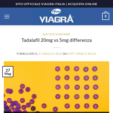
Salta
SITO UFFICIALE VIAGRA ITALIA | ACQUISTA ONLINE
ai
contenuti
0
NOTIZIE SANITARIE
Tadalafil 20mg vs 5mg differenza
PUBBLICATO IL
27 MAGGIO 2026
DA
DOTT. MARCO ROSSI
27
Mag