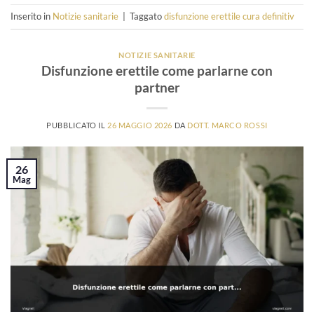
Inserito in
Notizie sanitarie
|
Taggato
disfunzione erettile cura definitiv
NOTIZIE SANITARIE
Disfunzione erettile come parlarne con
partner
PUBBLICATO IL
26 MAGGIO 2026
DA
DOTT. MARCO ROSSI
26
Mag