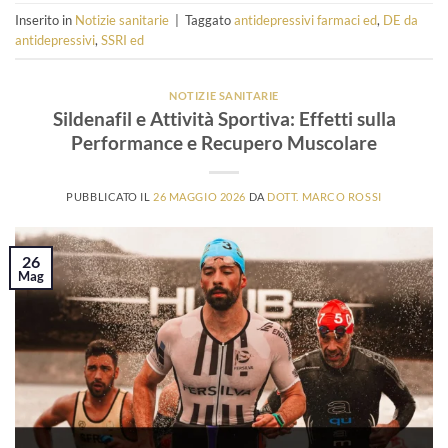
Inserito in
Notizie sanitarie
|
Taggato
antidepressivi farmaci ed
,
DE da
antidepressivi
,
SSRI ed
NOTIZIE SANITARIE
Sildenafil e Attività Sportiva: Effetti sulla
Performance e Recupero Muscolare
PUBBLICATO IL
26 MAGGIO 2026
DA
DOTT. MARCO ROSSI
26
Mag