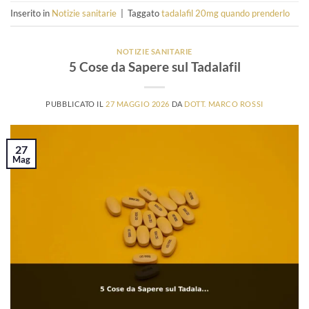
Inserito in
Notizie sanitarie
|
Taggato
tadalafil 20mg quando prenderlo
NOTIZIE SANITARIE
5 Cose da Sapere sul Tadalafil
PUBBLICATO IL
27 MAGGIO 2026
DA
DOTT. MARCO ROSSI
27
Mag