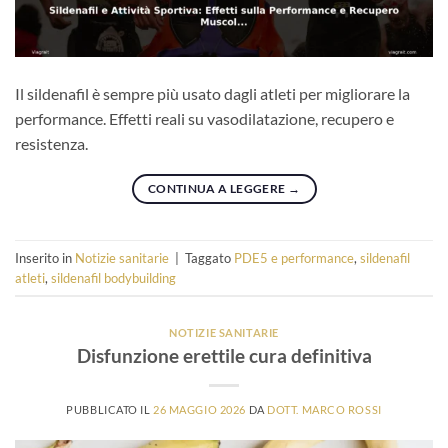
Il sildenafil è sempre più usato dagli atleti per migliorare la
performance. Effetti reali su vasodilatazione, recupero e
resistenza.
CONTINUA A LEGGERE
→
Inserito in
Notizie sanitarie
|
Taggato
PDE5 e performance
,
sildenafil
atleti
,
sildenafil bodybuilding
NOTIZIE SANITARIE
Disfunzione erettile cura definitiva
PUBBLICATO IL
26 MAGGIO 2026
DA
DOTT. MARCO ROSSI