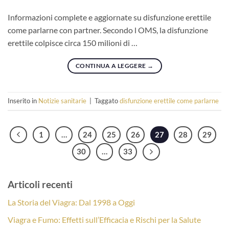
Informazioni complete e aggiornate su disfunzione erettile
come parlarne con partner. Secondo l OMS, la disfunzione
erettile colpisce circa 150 milioni di …
CONTINUA A LEGGERE
→
Inserito in
Notizie sanitarie
|
Taggato
disfunzione erettile come parlarne
1
…
24
25
26
27
28
29
30
…
33
Articoli recenti
La Storia del Viagra: Dal 1998 a Oggi
Viagra e Fumo: Effetti sull’Efficacia e Rischi per la Salute