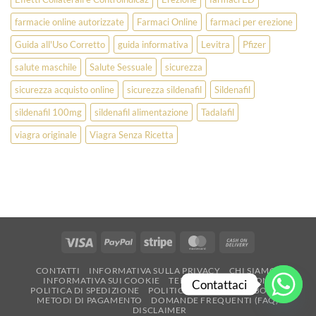
farmacie online autorizzate
Farmaci Online
farmaci per erezione
Guida all'Uso Corretto
guida informativa
Levitra
Pfizer
salute maschile
Salute Sessuale
sicurezza
sicurezza acquisto online
sicurezza sildenafil
Sildenafil
sildenafil 100mg
sildenafil alimentazione
Tadalafil
viagra originale
Viagra Senza Ricetta
Visa
PayPal
Stripe
MasterCard
Cash
On
CONTATTI
INFORMATIVA SULLA PRIVACY
CHI SIAMO
Delivery
INFORMATIVA SUI COOKIE
TERMINI E CONDIZIONI
Contattaci
POLITICA DI SPEDIZIONE
POLITICA DI RESO E RIMBORSO
METODI DI PAGAMENTO
DOMANDE FREQUENTI (FAQ)
DISCLAIMER