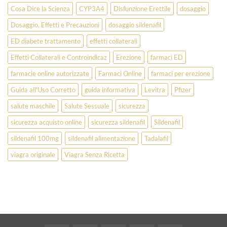
Cosa Dice la Scienza
CYP3A4
Disfunzione Erettile
dosaggio
Dosaggio, Effetti e Precauzioni
dosaggio sildenafil
ED diabete trattamento
effetti collaterali
Effetti Collaterali e Controindicaz
Erezione
farmaci ED
farmacie online autorizzate
Farmaci Online
farmaci per erezione
Guida all'Uso Corretto
guida informativa
Levitra
Pfizer
salute maschile
Salute Sessuale
sicurezza
sicurezza acquisto online
sicurezza sildenafil
Sildenafil
sildenafil 100mg
sildenafil alimentazione
Tadalafil
viagra originale
Viagra Senza Ricetta